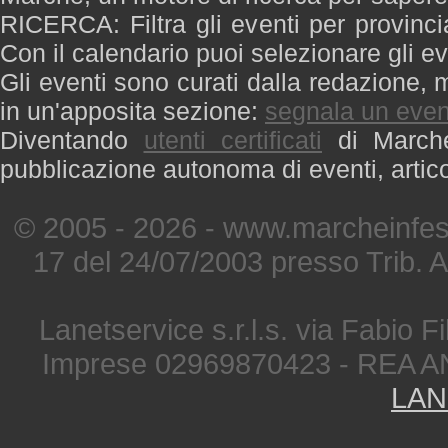
RICERCA: Filtra gli eventi per provinci
Con il calendario puoi selezionare gli ev
Gli eventi sono curati dalla redazione, m
in un'apposita sezione:
segnala un even
Diventando
utenti certificati
di Marche 
pubblicazione autonoma di eventi, artic
© 2005 - 2026 - www.marcheinfest
17 del 24/07/2003 presso Trib. 
Lanetservice s.r.l.s. via Fabio Fi
Imprese 02969870423 - REA A
LAN