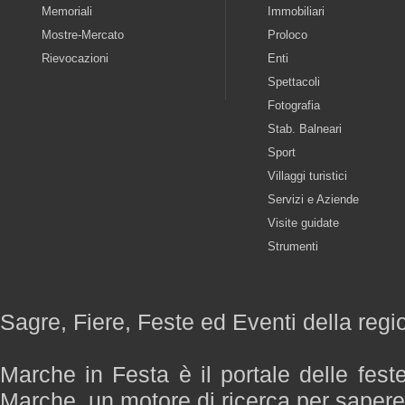
Memoriali
Immobiliari
Mostre-Mercato
Proloco
Rievocazioni
Enti
Spettacoli
Fotografia
Stab. Balneari
Sport
Villaggi turistici
Servizi e Aziende
Visite guidate
Strumenti
Sagre, Fiere, Feste ed Eventi della reg
Marche in Festa è il portale delle fest
Marche, un motore di ricerca per saper