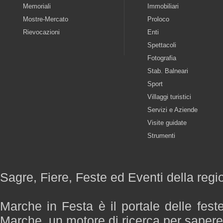
Memoriali
Immobiliari
Mostre-Mercato
Proloco
Rievocazioni
Enti
Spettacoli
Fotografia
Stab. Balneari
Sport
Villaggi turistici
Servizi e Aziende
Visite guidate
Strumenti
Sagre, Fiere, Feste ed Eventi della reg
Marche in Festa è il portale delle fest
Marche, un motore di ricerca per saper