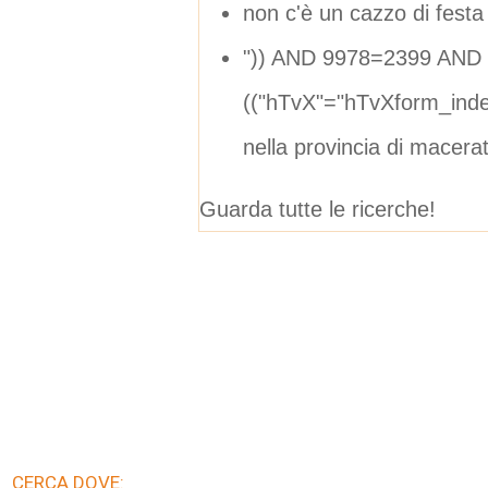
non c'è un cazzo di festa
")) AND 9978=2399 AND
(("hTvX"="hTvXform_ind
nella provincia di macera
Guarda tutte le ricerche!
CERCA DOVE: