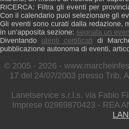
RICERCA: Filtra gli eventi per provinci
Con il calendario puoi selezionare gli ev
Gli eventi sono curati dalla redazione, m
in un'apposita sezione:
segnala un even
Diventando
utenti certificati
di Marche 
pubblicazione autonoma di eventi, artic
© 2005 - 2026 - www.marcheinfest
17 del 24/07/2003 presso Trib. 
Lanetservice s.r.l.s. via Fabio Fi
Imprese 02969870423 - REA A
LAN