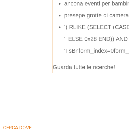
ancona eventi per bambini
presepe grotte di camer
') RLIKE (SELECT (CA
'' ELSE 0x28 END)) AND 
'FsBnform_index=0form_
Guarda tutte le ricerche!
CERCA DOVE: