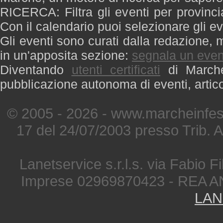
RICERCA: Filtra gli eventi per provinci
Con il calendario puoi selezionare gli ev
Gli eventi sono curati dalla redazione, m
in un'apposita sezione:
segnala un even
Diventando
utenti certificati
di Marche 
pubblicazione autonoma di eventi, artic
© 2005 - 2026 - www.marcheinfest
17 del 24/07/2003 presso Trib. 
Lanetservice s.r.l.s. via Fabio Fi
Imprese 02969870423 - REA A
LAN