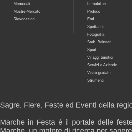
Memoriali
Immobiliari
Mostre-Mercato
Proloco
Rievocazioni
Enti
Spettacoli
Fotografia
Stab. Balneari
Sport
Villaggi turistici
Servizi e Aziende
Visite guidate
Strumenti
Sagre, Fiere, Feste ed Eventi della reg
Marche in Festa è il portale delle fest
Marche, un motore di ricerca per saper