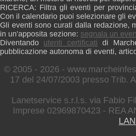
RICERCA: Filtra gli eventi per provinci
Con il calendario puoi selezionare gli ev
Gli eventi sono curati dalla redazione, m
in un'apposita sezione:
segnala un even
Diventando
utenti certificati
di Marche 
pubblicazione autonoma di eventi, artic
© 2005 - 2026 - www.marcheinfest
17 del 24/07/2003 presso Trib. 
Lanetservice s.r.l.s. via Fabio Fi
Imprese 02969870423 - REA A
LAN