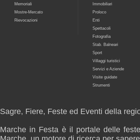
Memoriali
Immobiliari
Mostre-Mercato
Proloco
Rievocazioni
Enti
Spettacoli
Fotografia
Stab. Balneari
Sport
Villaggi turistici
Servizi e Aziende
Visite guidate
Strumenti
Sagre, Fiere, Feste ed Eventi della reg
Marche in Festa è il portale delle fest
Marche, un motore di ricerca per saper