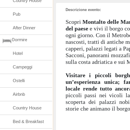
Country House
Descrizione evento:
Pub
Scopri
Montalto delle Ma
After Dinner
del paese
e vivi il borgo co
ogni giorno. Con il Metrob
Dormire
nascosti, tratti di antiche 
capperi, palazzi legati a Pa
Hotel
Sacconi, panorami mozzafia
sulla costa adriatica e sui 
Campeggi
Visitare i piccoli bor
Ostelli
un’esperienza unica; f
locale rende tutto ancor
Airbnb
piccoli passi nei vicoli l
scoperta dei palazzi nobi
Country House
storie che animano il borgo
Bed & Breakfast