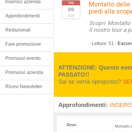
Inserisci azienda
lug
Montalto delle
09
piedi alla scop
Approfondimenti
2026
Scopri Montalto
il nostro tour a p
Redazionali
Letture:
51
-
Escur
Fare promozione
Promuovi evento
ATTENZIONE: Questo event
Promuovi azienda
PASSATO!!
Sai se verrà riproposto?
SE
Ricevi Newsletter
Approfondimenti:
INSERIS
Dove:
Montalto 