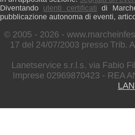
Diventando
utenti certificati
di Marche 
pubblicazione autonoma di eventi, artic
© 2005 - 2026 - www.marcheinfest
17 del 24/07/2003 presso Trib. 
Lanetservice s.r.l.s. via Fabio Fi
Imprese 02969870423 - REA A
LAN