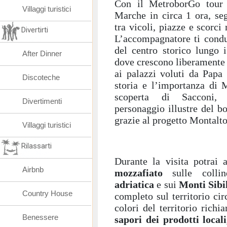
Con il MetroborGo tour 
Villaggi turistici
Marche in circa 1 ora, se
tra vicoli, piazze e scorc
Divertirti
L’accompagnatore ti condur
del centro storico lungo i
After Dinner
dove crescono liberamente 
ai palazzi voluti da Papa
Discoteche
storia e l’importanza di 
scoperta di Sacconi, 
Divertimenti
personaggio illustre del bo
grazie al progetto Montalt
Villaggi turistici
Rilassarti
Durante la visita potrai
Airbnb
mozzafiato
sulle collin
adriatica
e sui
Monti Sibil
Country House
completo sul territorio cir
colori del territorio ric
Benessere
sapori dei prodotti locali