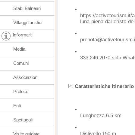
Stab. Balneari
https://activetourism.it/a
luna-piena-dal-cristo-de
Villaggi turistici
Informarti
prenota@activetourism.i
Media
333.246.2070
solo Whats
Comuni
Associazioni
📈
Caratteristiche itinerario
Proloco
Enti
Lunghezza 6.5 km
Spettacoli
Dislivello 150 m
Visite guidate