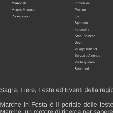
Memoriali
Immobiliari
Mostre-Mercato
Proloco
Rievocazioni
Enti
Spettacoli
Fotografia
Stab. Balneari
Sport
Villaggi turistici
Servizi e Aziende
Visite guidate
Strumenti
Sagre, Fiere, Feste ed Eventi della reg
Marche in Festa è il portale delle fest
Marche, un motore di ricerca per saper