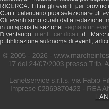
RICERCA: Filtra gli eventi per provinci
Con il calendario puoi selezionare gli ev
Gli eventi sono curati dalla redazione, m
in un'apposita sezione:
segnala un even
Diventando
utenti certificati
di Marche 
pubblicazione autonoma di eventi, artic
© 2005 - 2026 - www.marcheinfest
17 del 24/07/2003 presso Trib. 
Lanetservice s.r.l.s. via Fabio Fi
Imprese 02969870423 - REA A
LAN