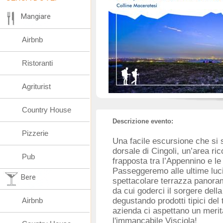
Mangiare
Airbnb
Ristoranti
Agriturist
Country House
Descrizione evento:
Pizzerie
Una facile escursione che si s
dorsale di Cingoli, un’area ric
Pub
frapposta tra l’Appennino e le
Passeggeremo alle ultime luci
Bere
spettacolare terrazza panoram
da cui goderci il sorgere dell
Airbnb
degustando prodotti tipici del te
azienda ci aspettano un merita
l'immancabile Visciola!