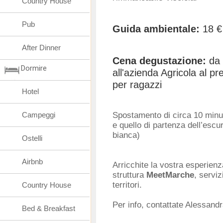
Country House
Pub
Guida ambientale:
18 €
After Dinner
Cena degustazione:
da
Dormire
all'azienda Agricola al pr
per ragazzi
Hotel
Campeggi
Spostamento di circa 10 minuti 
e quello di partenza dell’escu
bianca)
Ostelli
Airbnb
Arricchite la vostra esperien
struttura
MeetMarche
, serviz
territori.
Country House
Per info, contattate Alessand
Bed & Breakfast