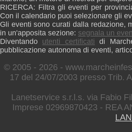
RICERCA: Filtra gli eventi per provinci
Con il calendario puoi selezionare gli ev
Gli eventi sono curati dalla redazione, m
in un'apposita sezione:
segnala un even
Diventando
utenti certificati
di Marche 
pubblicazione autonoma di eventi, artic
© 2005 - 2026 - www.marcheinfest
17 del 24/07/2003 presso Trib. 
Lanetservice s.r.l.s. via Fabio Fi
Imprese 02969870423 - REA A
LAN