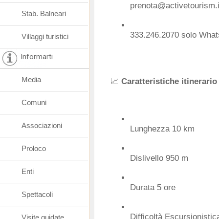
prenota@activetourism.i
Stab. Balneari
333.246.2070
solo Whats
Villaggi turistici
Informarti
Media
📈
Caratteristiche itinerario
Comuni
Associazioni
Lunghezza 10 km
Proloco
Dislivello 950 m
Enti
Durata 5 ore
Spettacoli
Difficoltà Escursionistic
Visite guidate