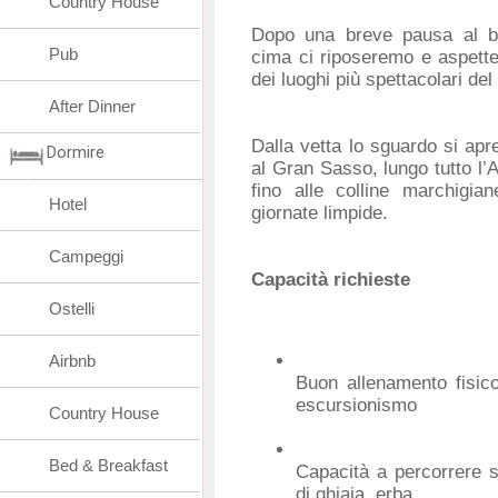
Country House
Dopo una breve pausa al biva
Pub
cima ci riposeremo e aspette
dei luoghi più spettacolari del 
After Dinner
Dalla vetta lo sguardo si apr
Dormire
al Gran Sasso, lungo tutto l
fino alle colline marchigia
Hotel
giornate limpide.
Campeggi
Capacità richieste
Ostelli
Airbnb
Buon allenamento fisic
escursionismo
Country House
Bed & Breakfast
Capacità a percorrere se
di ghiaia, erba