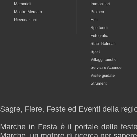
Memoriali
Immobiliari
Mostre-Mercato
Proloco
Rievocazioni
Enti
Spettacoli
Fotografia
Stab. Balneari
Sport
Villaggi turistici
Servizi e Aziende
Visite guidate
Strumenti
Sagre, Fiere, Feste ed Eventi della reg
Marche in Festa è il portale delle fest
Marche, un motore di ricerca per saper