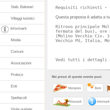
Stab. Balneari
Questa proposta è adatta a tut
Villaggi turistici
Ritrovo principale Mol
Informarti
fermata del bus), ore 
(Molino Vecchio Civ. 1
Media
Comuni
Vedi tutti i dettagli 
Associazioni
Proloco
Nei pressi di questo evento puoi:
Enti
Mangiare
Bere
Spettacoli
Rilassarti
Informarti
Visite guidate