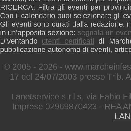
RICERCA: Filtra gli eventi per provinci
Con il calendario puoi selezionare gli ev
Gli eventi sono curati dalla redazione, m
in un'apposita sezione:
segnala un even
Diventando
utenti certificati
di Marche 
pubblicazione autonoma di eventi, artic
© 2005 - 2026 - www.marcheinfest
17 del 24/07/2003 presso Trib. 
Lanetservice s.r.l.s. via Fabio Fi
Imprese 02969870423 - REA A
LAN