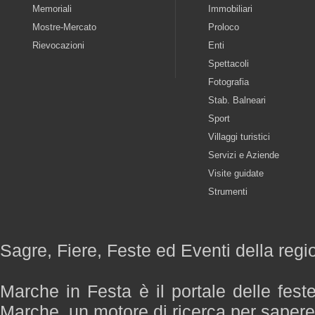
Memoriali
Immobiliari
Mostre-Mercato
Proloco
Rievocazioni
Enti
Spettacoli
Fotografia
Stab. Balneari
Sport
Villaggi turistici
Servizi e Aziende
Visite guidate
Strumenti
Sagre, Fiere, Feste ed Eventi della reg
Marche in Festa è il portale delle fest
Marche, un motore di ricerca per saper