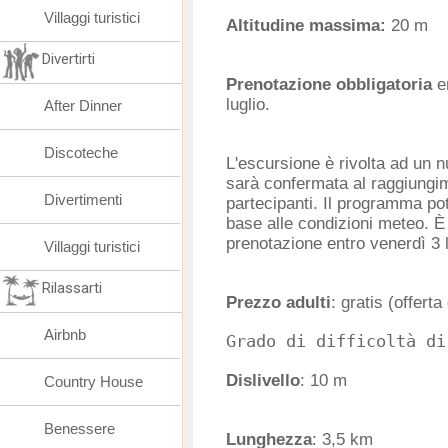
Villaggi turistici
Altitudine massima:
20 m
Divertirti
Prenotazione obbligatoria
en
luglio.
After Dinner
Discoteche
L'escursione è rivolta ad un 
sarà confermata al raggiungi
Divertimenti
partecipanti. Il programma pot
base alle condizioni meteo. È 
prenotazione entro venerdì 3 l
Villaggi turistici
Rilassarti
Prezzo adulti
: gratis (offer
Airbnb
Dislivello
: 10 m
Country House
Benessere
Lunghezza
: 3,5 km