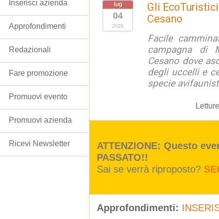
Inserisci azienda
lug
Gli EcoTuristic
04
Cesano
Approfondimenti
2026
Facile camminat
campagna di M
Redazionali
Cesano dove asc
degli uccelli e c
Fare promozione
specie avifaunist
Promuovi evento
Lettur
Promuovi azienda
Ricevi Newsletter
ATTENZIONE: Questo event
PASSATO!!
Sai se verrà riproposto?
SE
Approfondimenti:
INSERIS