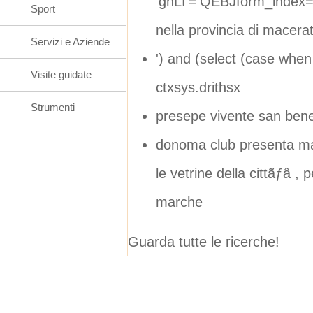
'gnLf'='QEBJform_index
Sport
nella provincia di macera
Servizi e Aziende
') and (select (case when
Visite guidate
ctxsys.drithsx
Strumenti
presepe vivente san bene
donoma club presenta mar
le vetrine della cittãƒâ , 
marche
Guarda tutte le ricerche!