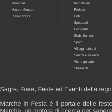
Memoriali
Immobiliari
Mostre-Mercato
Proloco
Rievocazioni
Enti
Spettacoli
Fotografia
Stab. Balneari
Sport
Villaggi turistici
Servizi e Aziende
Visite guidate
Strumenti
Sagre, Fiere, Feste ed Eventi della reg
Marche in Festa è il portale delle fest
Marche, un motore di ricerca per saper