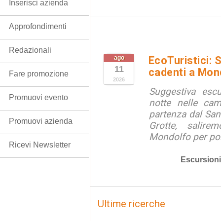
Inserisci azienda
Approfondimenti
Redazionali
ago
EcoTuristici: 
11
cadenti a Mon
Fare promozione
2026
Suggestiva escu
Promuovi evento
notte nelle ca
partenza dal San
Promuovi azienda
Grotte, salire
Mondolfo per poi 
Ricevi Newsletter
Escursioni
Ultime ricerche