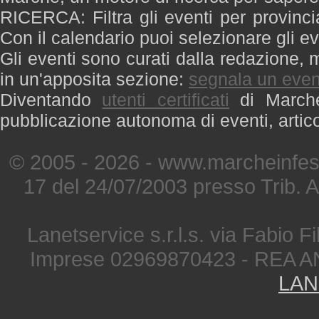
RICERCA: Filtra gli eventi per provinci
Con il calendario puoi selezionare gli ev
Gli eventi sono curati dalla redazione, m
in un'apposita sezione:
segnala un even
Diventando
utenti certificati
di Marche 
pubblicazione autonoma di eventi, artic
© 2005 - 2026 - www.marcheinfest
17 del 24/07/2003 presso Trib. 
Lanetservice s.r.l.s. via Fabio Fi
Imprese 02969870423 - REA A
LAN