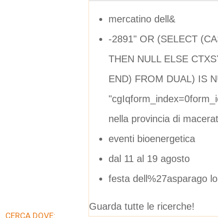
mercatino dell&
-2891" OR (SELECT (C
THEN NULL ELSE CTXSY
END) FROM DUAL) IS NU
"cgIqform_index=0form_
nella provincia di macera
eventi bioenergetica
dal 11 al 19 agosto
festa dell%27asparago lo
Guarda tutte le ricerche!
CERCA DOVE: