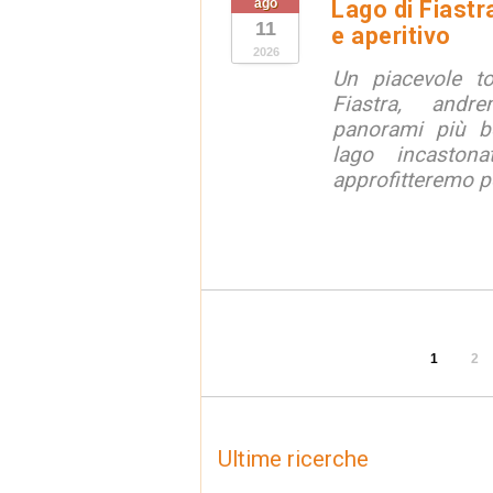
ago
Lago di Fiastr
11
e aperitivo
2026
Un piacevole t
Fiastra, andr
panorami più be
lago incaston
approfitteremo pe
1
2
Ultime ricerche