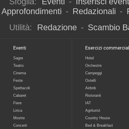
Sfoglia:
Eventi
-
Inserisci even
Approfondimenti
-
Redazionali
-
Utilità:
Redazione
-
Scambio B
Eventi
Esercizi commercial
Sagre
Hotel
Teatro
Orchestre
Cinema
Campeggi
Feste
Ostelli
Spettacoli
Airbnb
Cabaret
Ristoranti
Fiere
IAT
Lirica
Agriturist
Mostre
Country House
Concerti
Bed & Breakfast