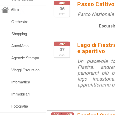
ago
Passo Cattivo 
06
Altro
Parco Nazionale d
2026
Orchestre
Escursi
Shopping
ago
Lago di Fiastr
Auto/Moto
07
e aperitivo
2026
Agenzie Stampa
Un piacevole t
Fiastra, andr
Viaggi Escursioni
panorami più be
lago incaston
Informatica
approfitteremo pe
Immobiliari
Fotografia
ago
gen