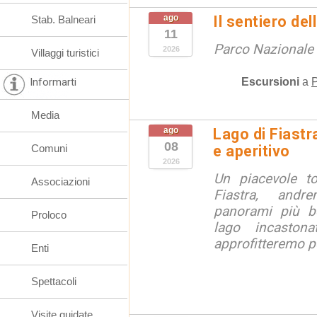
ago
Il sentiero de
Stab. Balneari
11
Parco Nazionale d
2026
Villaggi turistici
Escursioni
a
P
Informarti
Media
ago
Lago di Fiastr
08
Comuni
e aperitivo
2026
Un piacevole t
Associazioni
Fiastra, andr
panorami più be
Proloco
lago incaston
approfitteremo pe
Enti
Spettacoli
Visite guidate