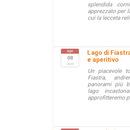
splendida corn
apprezzato per la
cui la lecceta relit
ago
Lago di Fiastr
08
e aperitivo
2026
Un piacevole t
Fiastra, andr
panorami più be
lago incaston
approfitteremo pe