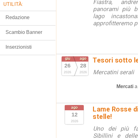
Fiastra, andr
UTILITÀ:
panorami più be
lago incaston
Redazione
approfitteremo pe
Scambio Banner
Inserzionisti
giu
ago
Tesori sotto l
26
28
Mercatini serali
2026
2026
Mercati
ago
Lame Rosse di 
12
stelle!
2026
Uno dei più fa
Sibillini e del