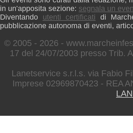
in un'apposita sezione:
segnala un even
Diventando
utenti certificati
di Marche 
pubblicazione autonoma di eventi, artic
© 2005 - 2026 - www.marcheinfest
17 del 24/07/2003 presso Trib. 
Lanetservice s.r.l.s. via Fabio Fi
Imprese 02969870423 - REA A
LAN