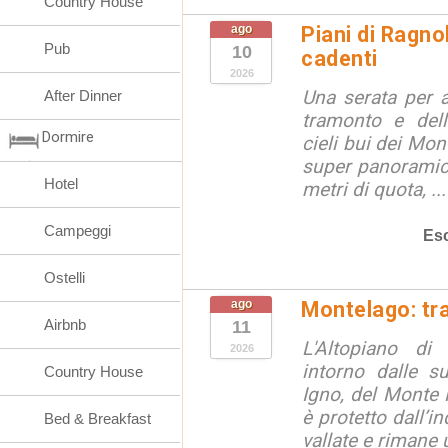
Country House
ago
Piani di Ragno
Pub
10
cadenti
2026
Una serata per 
After Dinner
tramonto e dell
Dormire
cieli bui dei Mon
super panoramici
Hotel
metri di quota, ...
Campeggi
Esc
Ostelli
ago
Montelago: tr
Airbnb
11
L'Altopiano di
2026
intorno dalle s
Country House
Igno, del Monte
è protetto dall’
Bed & Breakfast
vallate e rimane u