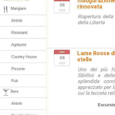
Inaugurazion
08
rinnovata
Mangiare
2026
Riapertura della 
Airbnb
della Liberta
Ristoranti
Agriturist
ago
Lame Rosse di 
Country House
08
stelle
2026
Pizzerie
Uno dei più fa
Sibillini e del
splendida corn
Pub
apprezzato per la
Bere
cui la lecceta relit
Airbnb
Escursio