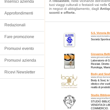
A
Trecastelli
, nelle vicinanze dell'event
Inserisci azienda
tuoi viaggi culturali o festaioli vai nelle
G
in negozi di abbigliamento, dagli
Antiq
sconti e offerte.
Approfondimenti
Redazionali
S.S. Victoria 
Fare promozione
www.ssvictoriabr
Società Sportiva
Promuovi evento
Giovanna Bellin
www.giovannabelli
Promuovi azienda
Laboratorio di Gi
Riciclati. Diret
Runologa, Maestr
dell'Associazion
Ricevi Newsletter
Body and Soul
www.shop-benes
Body & Soul, lo
olistico che vuo
realtà di prodott
Studio Bibliog
www.segnineltem
STUDIO BIBLI
VENDITA DI LI
COMMERCIO.