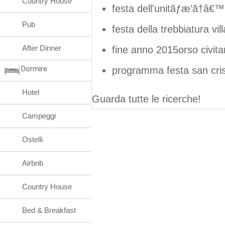
Country House
festa dell'unitãƒæ’ã†â€™ 
Pub
festa della trebbiatura vi
After Dinner
fine anno 2015orso civit
Dormire
programma festa san cri
Hotel
Guarda tutte le ricerche!
Campeggi
Ostelli
Airbnb
Country House
Bed & Breakfast