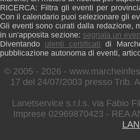
RICERCA: Filtra gli eventi per provinci
Con il calendario puoi selezionare gli ev
Gli eventi sono curati dalla redazione, m
in un'apposita sezione:
segnala un even
Diventando
utenti certificati
di Marche 
pubblicazione autonoma di eventi, artic
© 2005 - 2026 - www.marcheinfest
17 del 24/07/2003 presso Trib. 
Lanetservice s.r.l.s. via Fabio Fi
Imprese 02969870423 - REA A
LAN