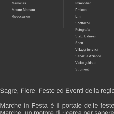
Memoriali
Immobiliari
Mostre-Mercato
Proloco
Rievocazioni
Enti
Spettacoli
Fotografia
Stab. Balneari
Sport
Villaggi turistici
Servizi e Aziende
Visite guidate
Strumenti
Sagre, Fiere, Feste ed Eventi della reg
Marche in Festa è il portale delle fest
Marche, un motore di ricerca per saper