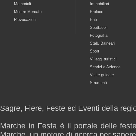
Memoriali
Immobiliari
Mostre-Mercato
Proloco
Rievocazioni
Enti
Spettacoli
Fotografia
Stab. Balneari
Sport
Villaggi turistici
Servizi e Aziende
Visite guidate
Strumenti
Sagre, Fiere, Feste ed Eventi della reg
Marche in Festa è il portale delle fest
Marche, un motore di ricerca per saper