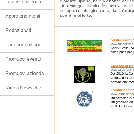
A
Montelupone
, nelle vicinanze dell'e
Inserisci azienda
i tuoi viaggi culturali o festaioli vai nelle
in negozi di abbigliamento, dagli
Antiq
sconti e offerte.
Approfondimenti
Redazionali
Sport&Smile Ev
Fare promozione
www.sportsmile.it
Sport&Smile Eve
gioco,passione,
Promuovi evento
Carciofo di M
www.carciofodimo
Promuovi azienda
Dal 2010, la Car
vendita del Carc
coltivazione avv
climatiche, in ter
Ricevi Newsletter
Fondazione pa
www.fondazione
Un paradiso in cu
integrazione ed 
livelli. Un luogo 