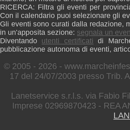
RICERCA: Filtra gli eventi per provinci
Con il calendario puoi selezionare gli ev
Gli eventi sono curati dalla redazione, m
in un'apposita sezione:
segnala un even
Diventando
utenti certificati
di Marche 
pubblicazione autonoma di eventi, artic
© 2005 - 2026 - www.marcheinfest
17 del 24/07/2003 presso Trib. 
Lanetservice s.r.l.s. via Fabio Fi
Imprese 02969870423 - REA A
LAN