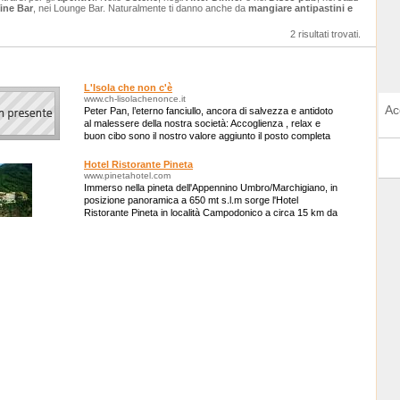
ne Bar
, nei Lounge Bar. Naturalmente ti danno anche da
mangiare antipastini e
2 risultati trovati.
L'Isola che non c'è
www.ch-lisolachenonce.it
Ac
Peter Pan, l’eterno fanciullo, ancora di salvezza e antidoto
al malessere della nostra società: Accoglienza , relax e
buon cibo sono il nostro valore aggiunto il posto completa
un offerta che i cli
Hotel Ristorante Pineta
www.pinetahotel.com
Immerso nella pineta dell'Appennino Umbro/Marchigiano, in
posizione panoramica a 650 mt s.l.m sorge l'Hotel
Ristorante Pineta in località Campodonico a circa 15 km da
Fabriano... Aperti tutto l'anno!