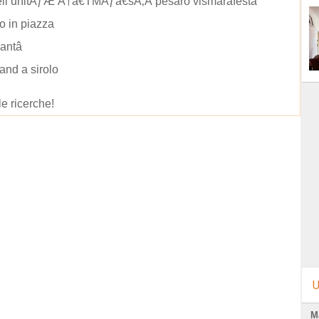
dell unitÃƒÆ’Ã†â€TMÃƒâ€šÃ‚Â pesaro vismarafesta
o in piazza
Santâ
and a sirolo
le ricerche!
U
M