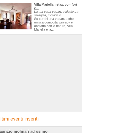
Villa Mariella: relax, comfort
e...
La tua casa vacanze ideale tra
spiaggia, movida e...
Se cerchi una vacanza che
unisca comodità, privacy e
contatto con la natura, Villa
Mariella è la...
ltimi eventi inseriti
aurizio molinari ad osimo