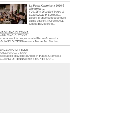
La Festa Castellana 2026 è
alle porte:...
Il 24, 25 e 26 luglio il borgo di
Scapezzano di Senigallia...
Dopo il grande successo delle
ultime edizioni, il Circolo ACLI
&ldquo;Belvedere di...
MAGLIANO DI TENNA
MAGLIANO DI TENNA
 spettacolo è in programma in Piazza Gramsci a
GLIANO DI TENNA e non a Monte San Martino...
MAGLIANO DI TELLA
MAGLIANO DI TENNA
 spettacolo di svolgerà&nbsp; in Piazza Gramsci a
GLIANO DI TENNA e non a MONTE SAN...