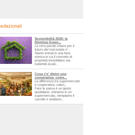
edazionali
Sostenibilità 2026: la
Direttiva Green...
La vera parola chiave per il
futuro del real estate e'...
Siamo entrati in una fase
storica in cui il concetto di
proprietà immobiliare sta
subendo la più...
Cosa c'e' dietro una
cooperativa: come...
La differenza tra supermercato
e cooperativa: valori,...
Fare la spesa è un gesto
quotidiano: entriamo in un
supermercato, riempiamo il
carrello e andiamo...