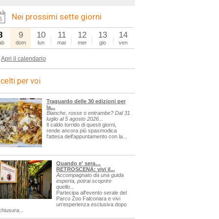
Nei prossimi sette giorni
8
9
10
11
12
13
14
ab
dom
lun
mar
mer
gio
ven
Apri il calendario
celti per voi
Traguardo delle 30 edizioni per
la...
Bianche, rosse o entrambe? Dal 31
luglio al 5 agosto 2026...
Il caldo torrido di questi giorni,
rende ancora più spasmodica
l'attesa dell'appuntamento con la...
Quando e' sera…
RETROSCENA: vivi il...
Accompagnato da una guida
esperta, potrai scoprire
quello...
Partecipa all'evento serale del
Parco Zoo Falconara e vivi
un'esperienza esclusiva dopo
chiusura...