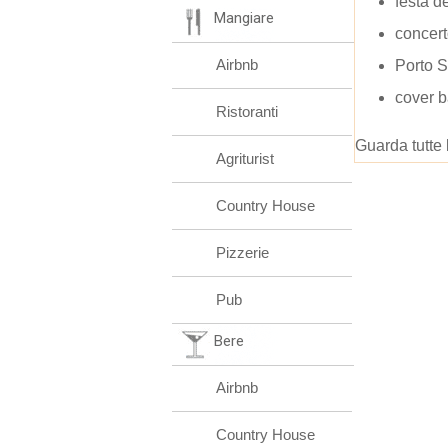
festa 
Mangiare
concert
Airbnb
Porto 
cover b
Ristoranti
Guarda tutte 
Agriturist
Country House
Pizzerie
Pub
Bere
Airbnb
Country House