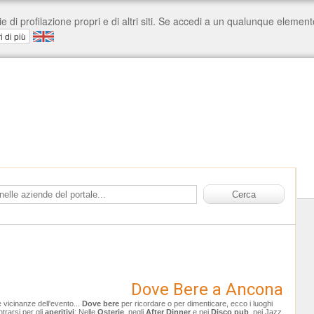
Dove Bere a Ancona
le vicinanze dell'evento...
Dove bere
per ricordare o per dimenticare, ecco i luoghi
ntrarsi per gli
aperitivi
: Nelle
Osterie
, negli
After Dinner
e nei
Disco pub
, nei Jazz