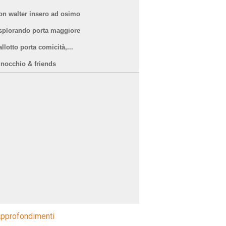
on walter insero ad osimo
splorando porta maggiore
llotto porta comicità,...
inocchio & friends
pprofondimenti