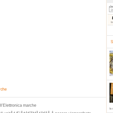
s
S
rche
ell'Elettronica marche
la 