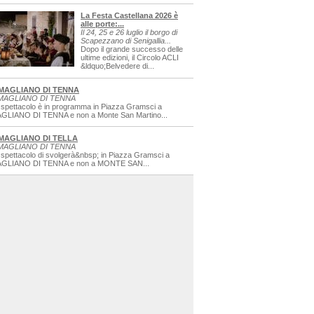
La Festa Castellana 2026 è
alle porte:...
Il 24, 25 e 26 luglio il borgo di
Scapezzano di Senigallia...
Dopo il grande successo delle
ultime edizioni, il Circolo ACLI
&ldquo;Belvedere di...
MAGLIANO DI TENNA
MAGLIANO DI TENNA
 spettacolo è in programma in Piazza Gramsci a
GLIANO DI TENNA e non a Monte San Martino...
MAGLIANO DI TELLA
MAGLIANO DI TENNA
 spettacolo di svolgerà&nbsp; in Piazza Gramsci a
GLIANO DI TENNA e non a MONTE SAN...
2Be%2BPasquetta