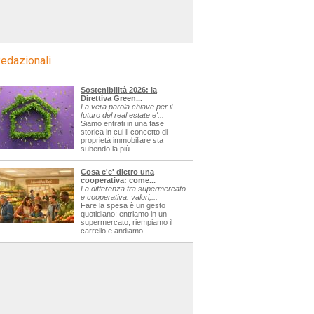
edazionali
Sostenibilità 2026: la
Direttiva Green...
La vera parola chiave per il
futuro del real estate e'...
Siamo entrati in una fase
storica in cui il concetto di
proprietà immobiliare sta
subendo la più...
Cosa c'e' dietro una
cooperativa: come...
La differenza tra supermercato
e cooperativa: valori,...
Fare la spesa è un gesto
quotidiano: entriamo in un
supermercato, riempiamo il
carrello e andiamo...