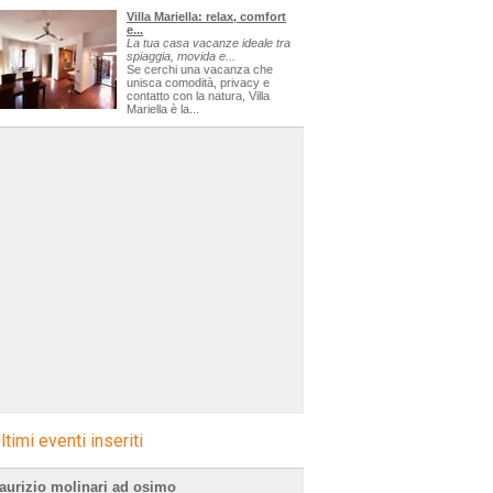
Villa Mariella: relax, comfort
e...
La tua casa vacanze ideale tra
spiaggia, movida e...
Se cerchi una vacanza che
unisca comodità, privacy e
contatto con la natura, Villa
Mariella è la...
ltimi eventi inseriti
aurizio molinari ad osimo