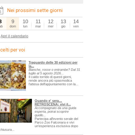
Nei prossimi sette giorni
8
9
10
11
12
13
14
ab
dom
lun
mar
mer
gio
ven
Apri il calendario
celti per voi
Traguardo delle 30 edizioni per
la...
Bianche, rosse o entrambe? Dal 31
luglio al 5 agosto 2026...
Il caldo torrido di questi giorni,
rende ancora più spasmodica
l'attesa dell'appuntamento con la...
Quando e' sera…
RETROSCENA: vivi il...
Accompagnato da una guida
esperta, potrai scoprire
quello...
Partecipa all'evento serale del
Parco Zoo Falconara e vivi
un'esperienza esclusiva dopo
chiusura...