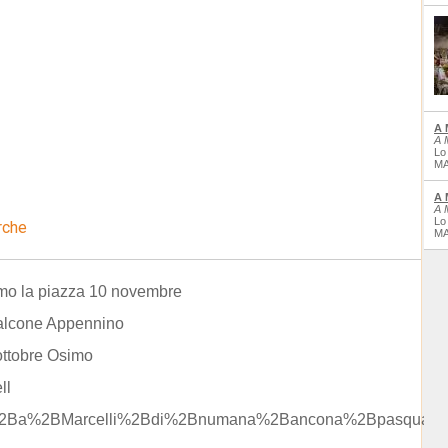
A 
A 
Lo
MA
A 
A 
Lo
rche
MA
amo la piazza 10 novembre
alcone Appennino
ottobre Osimo
ll
%2Ba%2BMarcelli%2Bdi%2Bnumana%2Bancona%2Bpasqua%