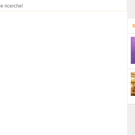
le ricerche!
R