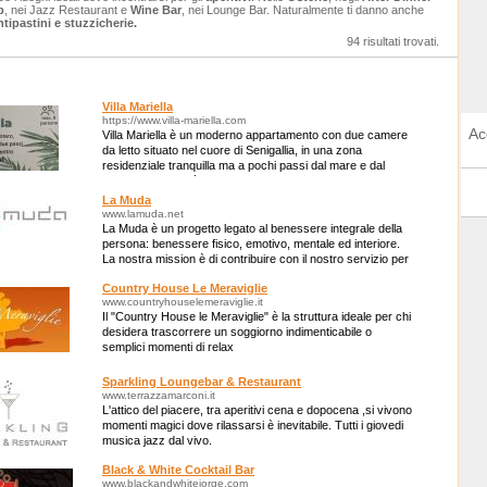
b
, nei Jazz Restaurant e
Wine Bar
, nei Lounge Bar. Naturalmente ti danno anche
tipastini e stuzzicherie.
94 risultati trovati.
Villa Mariella
https://www.villa-mariella.com
Ac
Villa Mariella è un moderno appartamento con due camere
da letto situato nel cuore di Senigallia, in una zona
residenziale tranquilla ma a pochi passi dal mare e dal
vivace centro città.
La Muda
www.lamuda.net
La Muda è un progetto legato al benessere integrale della
persona: benessere fisico, emotivo, mentale ed interiore.
La nostra mission è di contribuire con il nostro servizio per
un mondo migliore.
Country House Le Meraviglie
www.countryhouselemeraviglie.it
Il "Country House le Meraviglie" è la struttura ideale per chi
desidera trascorrere un soggiorno indimenticabile o
semplici momenti di relax
Sparkling Loungebar & Restaurant
www.terrazzamarconi.it
L'attico del piacere, tra aperitivi cena e dopocena ,si vivono
momenti magici dove rilassarsi è inevitabile. Tutti i giovedi
musica jazz dal vivo.
Black & White Cocktail Bar
www.blackandwhitejorge.com