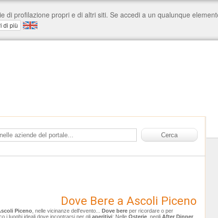
Dove Bere a Ascoli Piceno
scoli Piceno
, nelle vicinanze dell'evento...
Dove bere
per ricordare o per
o i luoghi ideali dove incontrarsi per gli
aperitivi
: Nelle
Osterie
, negli
After Dinner