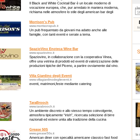
Il Black and White Cocktail Bar è un locale moderno di
vocazione europea, che, pur arredato in maniera moderna,
richiama nelle atmosfere lo stile degli american bar degli
anni '60 e '70.
Morrison's Pub
www.morrisonspub.it
s
Un pub frequentato da giovani ma adatto anche alle
famiglie, con tanti eventi e serate a tema.
SpazioVino Enoteca Wine Bar
S
www.spaziovino.it
Spaziovino, in collaborazione con la cooperativa Vinea,
offre una vetrina di prodotti ed eventi di valorizzazione delle
produzioni tipiche del Piceno, a partire ovviamente dal vino.
Villa Giardino degli Eventi
www.villagiardinodeglieventi.it
eventi, matrimoni,feste mediante catering
TaraBrooch
www.tarabrooch.it
Un ambiente discreto e allo stesso tempo coinvolgente,
atmosfera tipicamente “irish”, ricercata selezione di birre
nazionali ed estere unita alla tradizione della cucina
regionale.
Grease 50S
www.grease50s.it
la 
American diner con specalità americane classico fast food