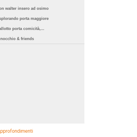
on walter insero ad osimo
splorando porta maggiore
llotto porta comicità,...
inocchio & friends
pprofondimenti