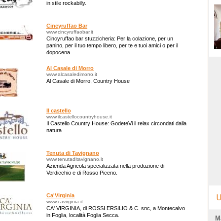
in stile rockabilly.
Cincyruffao Bar
www.cincyruffaobar.it
Cincyruffao bar stuzzicheria: Per la colazione, per un
panino, per il tuo tempo libero, per te e tuoi amici o per il
dopocena
Al Casale di Morro
www.alcasaledimorro.it
Al Casale di Morro, Country House
Il castello
www.ilcastellocountryhouse.it
Il Castello Country House: GodeteVi il relax circondati dalla
natura
Tenuta di Tavignano
www.tenutaditavignano.it
Azienda Agricola specializzata nella produzione di
Verdicchio e di Rosso Piceno.
Ca'Virginia
U
www.cavirginia.it
CA' VIRGINIA, di ROSSI ERSILIO & C. snc, a Montecalvo
in Foglia, località Foglia Secca.
M