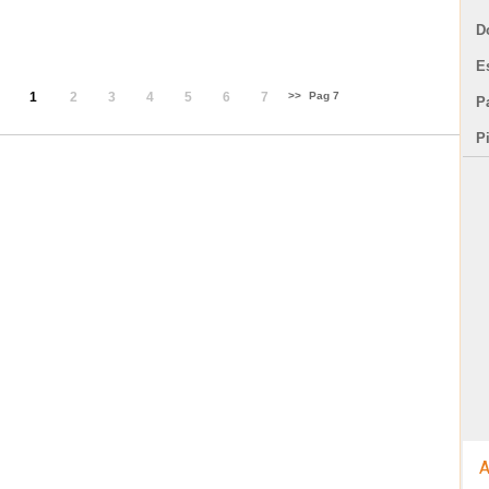
D
E
1
2
3
4
5
6
7
>>
Pag 7
Pa
P
A