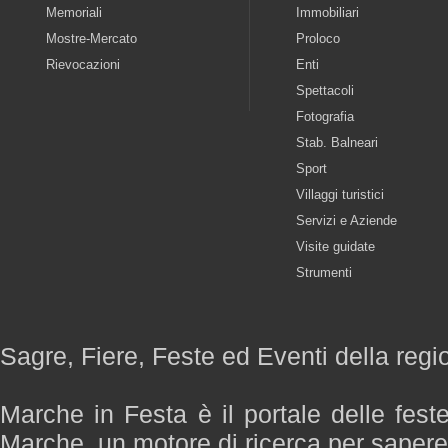
Memoriali
Immobiliari
Mostre-Mercato
Proloco
Rievocazioni
Enti
Spettacoli
Fotografia
Stab. Balneari
Sport
Villaggi turistici
Servizi e Aziende
Visite guidate
Strumenti
Sagre, Fiere, Feste ed Eventi della reg
Marche in Festa è il portale delle fest
Marche, un motore di ricerca per saper