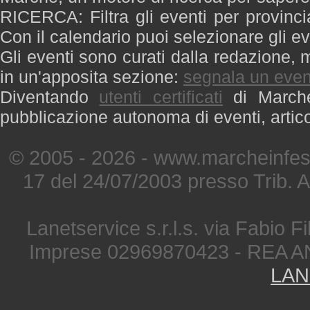
RICERCA: Filtra gli eventi per provinci
Con il calendario puoi selezionare gli ev
Gli eventi sono curati dalla redazione, m
in un'apposita sezione:
segnala un even
Diventando
utenti certificati
di Marche 
pubblicazione autonoma di eventi, artic
© 2005 - 2026 - www.marcheinfest
17 del 24/07/2003 presso Trib. 
Lanetservice s.r.l.s. via Fabio Fi
Imprese 02969870423 - REA A
LAN