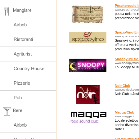
SERATE ANNI '
COUNTRY, DISC
Peschereccio 
Mangiare
www.pescherecc
pesca turismo 
prenotazione ven
Airbnb
SpazioVino En
www.spaziovino.i
Ristoranti
Spaziovino, in c
offre una vetrina
produzioni tipic
Agriturist
Snoopy Music 
www.snoopymusich
Lo Snoopy Music
Country House
Pizzerie
Noir Club
www.noirjesi.com
Noir Club a Jesi
Pub
Bere
Magga Club
www.magga.it
Locale eclettico
Airbnb
anche diversiss
l'arte !