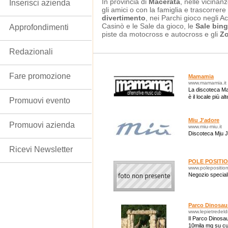
In provincia di
Macerata
, nelle vicinan
Inserisci azienda
gli amici o con la famiglia e trascorrer
divertimento
, nei Parchi gioco negli A
Casinò e le Sale da gioco, le
Sale bin
Approfondimenti
piste da motocross e autocross e gli
Zo
Redazionali
Fare promozione
Mamamia
www.mamamia.it
La discoteca Ma
è il locale più a
Promuovi evento
Miu J'adore
Promuovi azienda
www.miu-miu.it
Discoteca Mju J
Ricevi Newsletter
POLE POSITIO
www.poleposition
Negozio special
Parco Dinosaur
www.lepietredeld
Il Parco Dinosau
10mila mq su cui