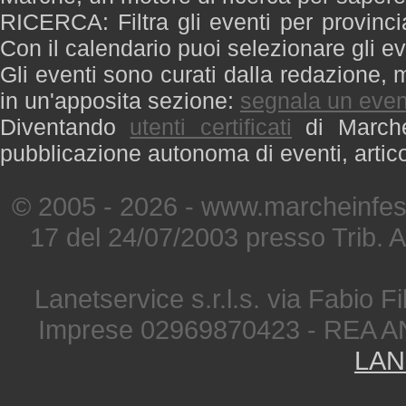
RICERCA: Filtra gli eventi per provinci
Con il calendario puoi selezionare gli ev
Gli eventi sono curati dalla redazione, m
in un'apposita sezione:
segnala un even
Diventando
utenti certificati
di Marche 
pubblicazione autonoma di eventi, artic
© 2005 - 2026 - www.marcheinfest
17 del 24/07/2003 presso Trib. 
Lanetservice s.r.l.s. via Fabio Fi
Imprese 02969870423 - REA A
LAN