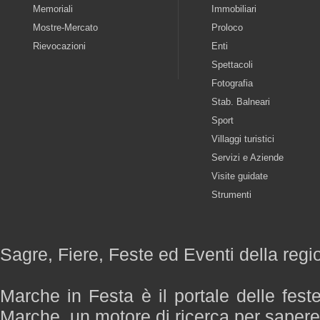
Memoriali
Immobiliari
Mostre-Mercato
Proloco
Rievocazioni
Enti
Spettacoli
Fotografia
Stab. Balneari
Sport
Villaggi turistici
Servizi e Aziende
Visite guidate
Strumenti
Sagre, Fiere, Feste ed Eventi della reg
Marche in Festa è il portale delle fest
Marche, un motore di ricerca per saper