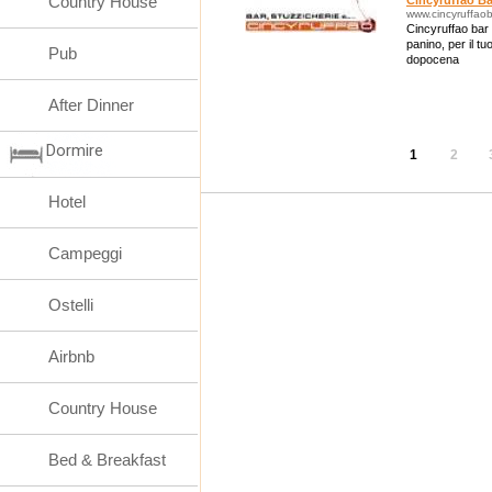
Country House
Cincyruffao Ba
www.cincyruffaoba
Cincyruffao bar 
panino, per il tu
Pub
dopocena
After Dinner
Dormire
1
2
Hotel
Campeggi
Ostelli
Airbnb
Country House
Bed & Breakfast