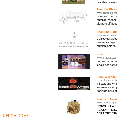
grandezza natura
Paradise Playc
www.paradise-m
Paradise è un ce
bambini, ragazzi
giornate all'ins
Pattinaggio, Ris
Sparkling Lou
www.terrazzamarc
L'attico del pia
momenti magici do
musica jazz dal 
Lola
www.loladisco.c
La discoteca Lol
locale per ecel
Black & White 
www.blackandwhi
Il Black and Whi
vocazione europ
richiama nelle a
anni '60 e '70.
Scuola di ball
www.bigodinopinu
CORSI DI BAL
ROCK\'N\'ROLL
COUNTRY ORGA
CERCA DOVE: