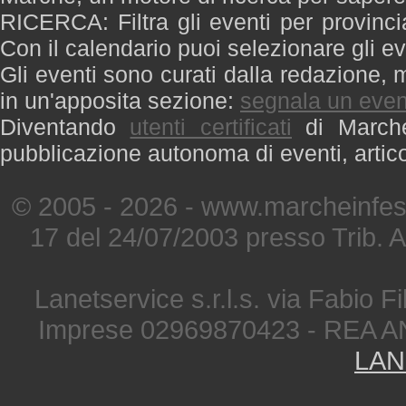
RICERCA: Filtra gli eventi per provinci
Con il calendario puoi selezionare gli ev
Gli eventi sono curati dalla redazione, m
in un'apposita sezione:
segnala un even
Diventando
utenti certificati
di Marche 
pubblicazione autonoma di eventi, artic
© 2005 - 2026 - www.marcheinfest
17 del 24/07/2003 presso Trib. 
Lanetservice s.r.l.s. via Fabio Fi
Imprese 02969870423 - REA A
LAN