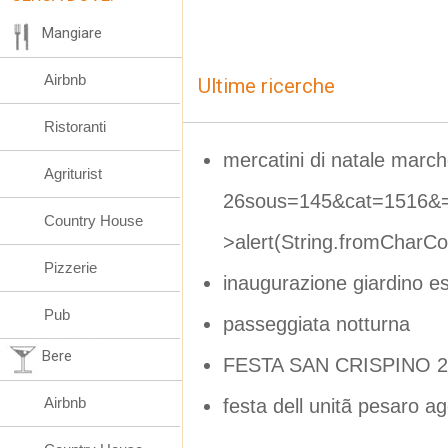
Mangiare
Airbnb
Ultime ricerche
Ristoranti
mercatini di natale marc
Agriturist
26sous=145&cat=1516&=
Country House
>alert(String.fromCharC
Pizzerie
inaugurazione giardino es
Pub
passeggiata notturna
Bere
FESTA SAN CRISPINO 2
Airbnb
festa dell unitã pesaro a