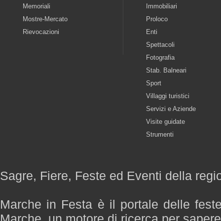
Memoriali
Immobiliari
Mostre-Mercato
Proloco
Rievocazioni
Enti
Spettacoli
Fotografia
Stab. Balneari
Sport
Villaggi turistici
Servizi e Aziende
Visite guidate
Strumenti
Sagre, Fiere, Feste ed Eventi della reg
Marche in Festa è il portale delle fest
Marche, un motore di ricerca per saper