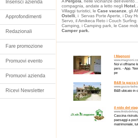
A
Pergola
, nelle vicinanze dell'evento..
Inserisci azienda
compagnia, andate a letto negli
Hotel
,
Villaggi turistici, le
Case vacanze
, gli 
Ostelli
, i Servas Porte Aperte, i Day Hos
Approfondimenti
Servo, il Amikeca Reto i Couch Surfing 
Camping, i Camping park, le Case mobili
Camper park.
Redazionali
Fare promozione
I Magnoni
Promuovi evento
www.imagnoni.c
Noi vi offriame l
pers. - App. 'Ne
pe
Promuovi azienda
B&B la gazza l
www.gazza-ladra.
Ricevi Newsletter
B&B ubicato in 
il nido del via
www.ilnidodelvia
Cascina ristrutt
paesaggi a poch
matrimoniale, tu
base di prodotti l