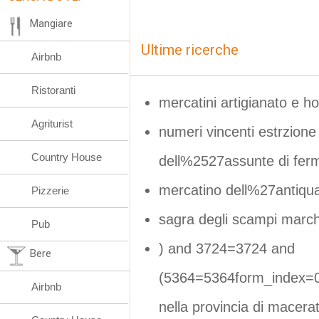
Mangiare
Ultime ricerche
Airbnb
Ristoranti
mercatini artigianato e h
Agriturist
numeri vincenti estrzione l
Country House
dell%2527assunte di fer
mercatino dell%27antiqu
Pizzerie
sagra degli scampi marc
Pub
) and 3724=3724 and
Bere
(5364=5364form_index=0
Airbnb
nella provincia di macera