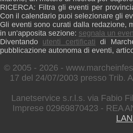
RICERCA: Filtra gli eventi per provinci
Con il calendario puoi selezionare gli ev
Gli eventi sono curati dalla redazione, m
in un'apposita sezione:
segnala un even
Diventando
utenti certificati
di Marche 
pubblicazione autonoma di eventi, artic
© 2005 - 2026 - www.marcheinfest
17 del 24/07/2003 presso Trib. 
Lanetservice s.r.l.s. via Fabio Fi
Imprese 02969870423 - REA A
LAN