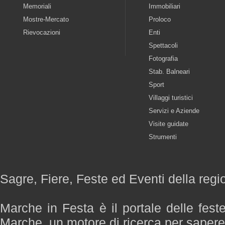
Memoriali
Immobiliari
Mostre-Mercato
Proloco
Rievocazioni
Enti
Spettacoli
Fotografia
Stab. Balneari
Sport
Villaggi turistici
Servizi e Aziende
Visite guidate
Strumenti
Sagre, Fiere, Feste ed Eventi della reg
Marche in Festa è il portale delle fest
Marche, un motore di ricerca per saper