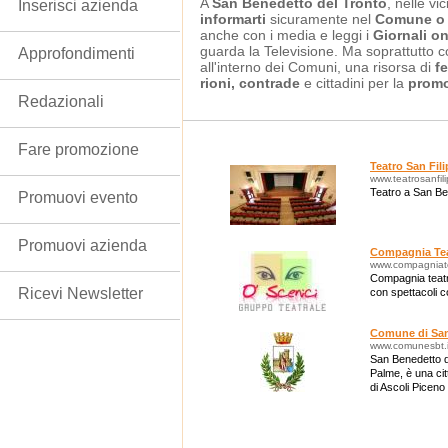
A
San Benedetto del Tronto
, nelle vi
Inserisci azienda
informarti
sicuramente nel
Comune o 
anche con i media e leggi i
Giornali on
guarda la Televisione. Ma soprattutto c
Approfondimenti
all'interno dei Comuni, una risorsa di
fe
rioni, contrade
e cittadini per la
promoz
Redazionali
Fare promozione
Teatro San Fil
www.teatrosanfil
Teatro a San Be
Promuovi evento
Promuovi azienda
Compagnia Teat
www.compagniatea
Compagnia teatra
Ricevi Newsletter
con spettacoli c
Comune di San
www.comunesbt.i
San Benedetto d
Palme, è una citt
di Ascoli Piceno