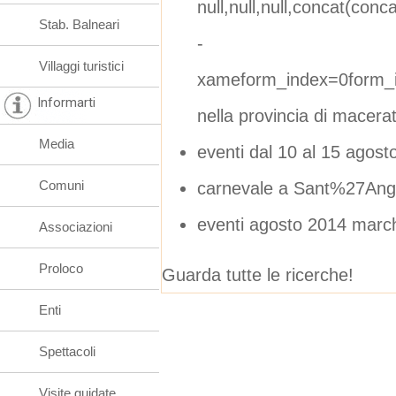
null,null,null,concat(concat
Stab. Balneari
-
Villaggi turistici
xameform_index=0form_i
Informarti
nella provincia di macera
Media
eventi dal 10 al 15 agost
Comuni
carnevale a Sant%27Ange
eventi agosto 2014 marc
Associazioni
Proloco
Guarda tutte le ricerche!
Enti
Spettacoli
Visite guidate