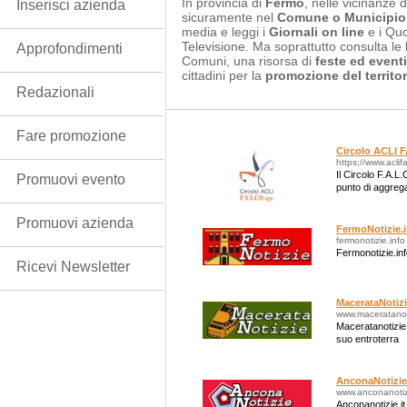
In provincia di
Fermo
, nelle vicinanze d
Inserisci azienda
sicuramente nel
Comune o Municipio
media e leggi i
Giornali on line
e i Quo
Televisione. Ma soprattutto consulta le
Approfondimenti
Comuni, una risorsa di
feste ed eventi
cittadini per la
promozione del territor
Redazionali
Fare promozione
Circolo ACLI 
https://www.aclifa
Il Circolo F.A.
Promuovi evento
punto di aggrega
Promuovi azienda
FermoNotizie.
fermonotizie.info
Fermonotizie.inf
Ricevi Newsletter
MacerataNotizi
www.maceratanoti
Maceratanotizie.i
suo entroterra
AnconaNotizie.
www.anconanotizi
Anconanotizie.it 