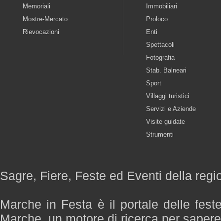
Memoriali
Immobiliari
Mostre-Mercato
Proloco
Rievocazioni
Enti
Spettacoli
Fotografia
Stab. Balneari
Sport
Villaggi turistici
Servizi e Aziende
Visite guidate
Strumenti
Sagre, Fiere, Feste ed Eventi della reg
Marche in Festa è il portale delle fest
Marche, un motore di ricerca per saper