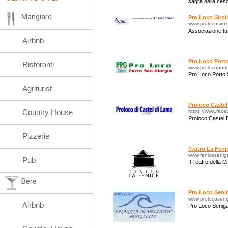
sagra della cesci
del Natale.
Mangiare
Pro Loco Sirol
www.prolocosirolo
Associazione 
Airbnb
Pro Loco Port
Ristoranti
www.prolocoporto
Pro Loco Porto 
Agriturist
Proloco Caste
Country House
https://www.fac
Proloco Castel 
Pizzerie
Teatro La Feni
www.fenicesenigal
Pub
Il Teatro della Ci
Bere
Pro Loco Senig
www.prolocoseniga
Airbnb
Pro Loco Senigal