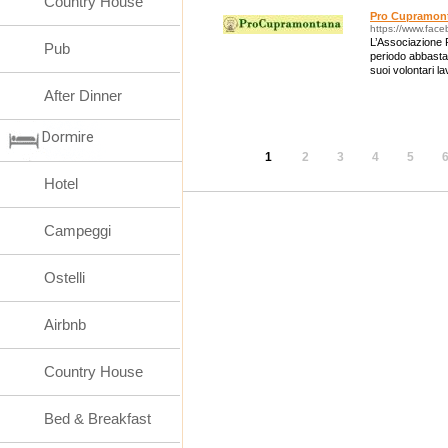
Country House
Pro Cupramon
https://www.fac
L’Associazione
Pub
periodo abbasta
suoi volontari l
programmi.
After Dinner
Dormire
1
2
3
4
5
Hotel
Campeggi
Ostelli
Airbnb
Country House
Bed & Breakfast