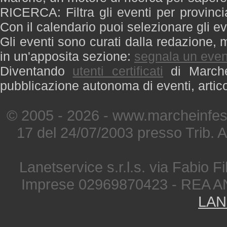
RICERCA: Filtra gli eventi per provinci
Con il calendario puoi selezionare gli ev
Gli eventi sono curati dalla redazione, m
in un'apposita sezione:
segnala un even
Diventando
utenti certificati
di Marche 
pubblicazione autonoma di eventi, artic
© 2005 - 2026 - www.marcheinfest
17 del 24/07/2003 presso Trib. 
Lanetservice s.r.l.s. via Fabio Fi
Imprese 02969870423 - REA A
LAN