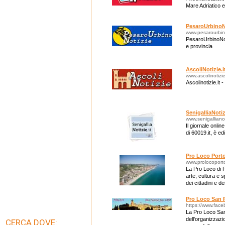
Mare Adriatico e
PesaroUrbinoNo
www.pesarourbino
PesaroUrbinoNoti
e provincia
AscoliNotizie.i
www.ascolinotizie
Ascolinotizie.it 
SenigalliaNotiz
www.senigallianoti
Il giornale onlin
di 60019.it, è ed
Pro Loco Port
www.prolocoport
La Pro Loco di 
arte, cultura e s
dei cittadini e dei
Pro Loco San P
https://www.fac
La Pro Loco San
dell'organizzazio
CERCA DOVE: