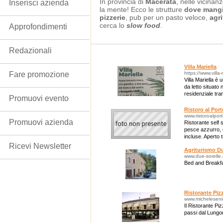
In provincia di
Macerata
, nelle vicinan
Inserisci azienda
la mente! Ecco le strutture
dove mangi
pizzerie
, pub per un pasto veloce,
agri
cerca lo
slow food
.
Approfondimenti
Redazionali
Villa Mariella
Fare promozione
https://www.villa
Villa Mariella 
da letto situato 
residenziale tra
Promuovi evento
vivace centro ci
Ristoro al Port
www.ristoroalporto
Promuovi azienda
Ristorante self 
pesce azzurro, 
incluse. Aperto t
settembre 2012
Ricevi Newsletter
Agriturismo Du
www.due-sorelle
Bed and Breakfas
Ristorante Pizz
www.micheleseniga
Il Ristorante Piz
passi dal Lungom