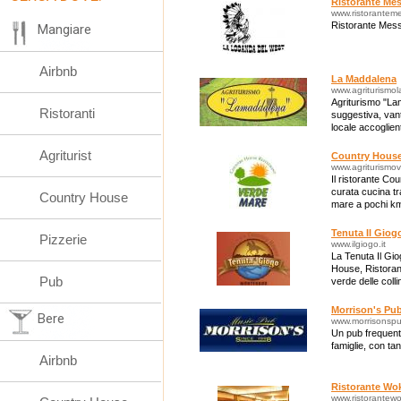
Ristorante Me
www.ristoranteme
Ristorante Mes
Mangiare
Airbnb
La Maddalena
www.agriturismo
Agriturismo "Lam
Ristoranti
suggestiva, vant
locale accoglien
Agriturist
Country House
www.agriturismov
Il ristorante C
curata cucina t
Country House
mare a pochi km 
Tenuta Il Giog
Pizzerie
www.ilgiogo.it
La Tenuta Il Gio
House, Ristoran
Pub
verde delle coll
Morrison's Pu
Bere
www.morrisonspu
Un pub frequent
famiglie, con tan
Airbnb
Ristorante Wo
www.ristorantewo