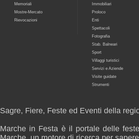
Memoriali
Immobiliari
Mostre-Mercato
Proloco
Rievocazioni
Enti
Spettacoli
Fotografia
Stab. Balneari
Sport
Villaggi turistici
Servizi e Aziende
Visite guidate
Strumenti
Sagre, Fiere, Feste ed Eventi della reg
Marche in Festa è il portale delle fest
Marche, un motore di ricerca per saper