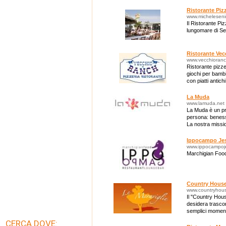
Ristorante Piz
www.micheleseniga
Il Ristorante Pi
lungomare di Sen
Ristorante Ve
www.vecchioranch
Ristorante pizz
giochi per bamb
con piatti antich
discreta selezion
La Muda
www.lamuda.net
La Muda è un pro
persona: benesse
La nostra missio
un mondo miglio
Ippocampo Jes
www.ippocampoj
Marchigian Foo
Country House
www.countryhouse
Il "Country House
desidera trascor
semplici momenti
CERCA DOVE: