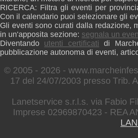
RICERCA: Filtra gli eventi per provinci
Con il calendario puoi selezionare gli ev
Gli eventi sono curati dalla redazione, m
in un'apposita sezione:
segnala un even
Diventando
utenti certificati
di Marche 
pubblicazione autonoma di eventi, artic
© 2005 - 2026 - www.marcheinfest
17 del 24/07/2003 presso Trib. 
Lanetservice s.r.l.s. via Fabio Fi
Imprese 02969870423 - REA A
LAN