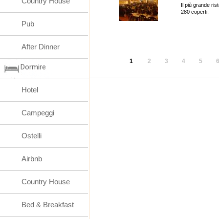
Country House
Il più grande ri
280 coperti.
Pub
After Dinner
1
2
3
4
5
Dormire
Hotel
Campeggi
Ostelli
Airbnb
Country House
Bed & Breakfast