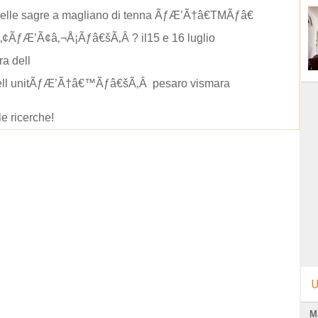
delle sagre a magliano di tenna ÃƒÆ’Ã†â€TMÃƒâ€
„¢ÃƒÆ’Ã¢â‚¬Å¡Ãƒâ€šÃ‚Â ? il15 e 16 luglio
ra dell
dell unitÃƒÆ’Ã†â€™Ãƒâ€šÃ‚Â pesaro vismara
le ricerche!
U
M