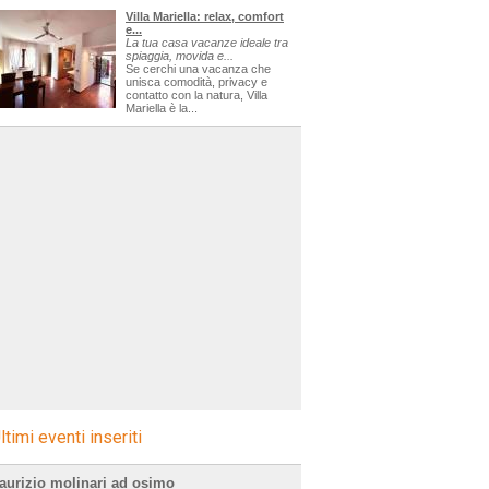
Villa Mariella: relax, comfort
e...
La tua casa vacanze ideale tra
spiaggia, movida e...
Se cerchi una vacanza che
unisca comodità, privacy e
contatto con la natura, Villa
Mariella è la...
ltimi eventi inseriti
aurizio molinari ad osimo