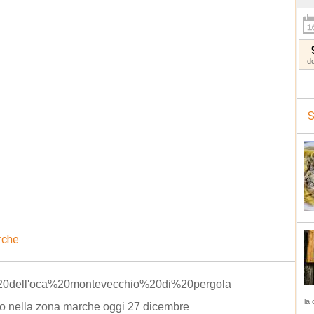
d
S
rche
20dell'oca%20montevecchio%20di%20pergola
la 
o nella zona marche oggi 27 dicembre