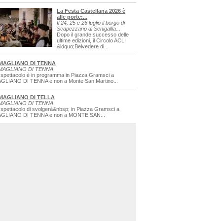
La Festa Castellana 2026 è
alle porte:...
Il 24, 25 e 26 luglio il borgo di
Scapezzano di Senigallia...
Dopo il grande successo delle
ultime edizioni, il Circolo ACLI
&ldquo;Belvedere di...
MAGLIANO DI TENNA
MAGLIANO DI TENNA
 spettacolo è in programma in Piazza Gramsci a
GLIANO DI TENNA e non a Monte San Martino...
MAGLIANO DI TELLA
MAGLIANO DI TENNA
 spettacolo di svolgerà&nbsp; in Piazza Gramsci a
GLIANO DI TENNA e non a MONTE SAN...