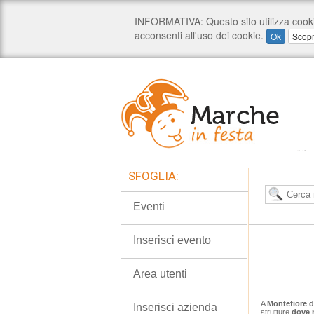
SFOGLIA:
Eventi
Inserisci evento
Area utenti
A
Montefiore d
Inserisci azienda
strutture
dove 