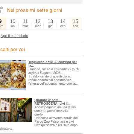
Nei prossimi sette giorni
9
10
11
12
13
14
15
om
lun
mar
mer
gio
ven
sab
Apri il calendario
celti per voi
Traguardo delle 30 edizioni per
la...
Bianche, rosse o entrambe? Dal 31
luglio al 5 agosto 2026...
Il caldo torrido di questi giorni,
rende ancora più spasmodica
l'attesa dell'appuntamento con la...
Quando e' sera…
RETROSCENA: vivi il...
Accompagnato da una guida
esperta, potrai scoprire
quello...
Partecipa all'evento serale del
Parco Zoo Falconara e vivi
un'esperienza esclusiva dopo
chiusura...