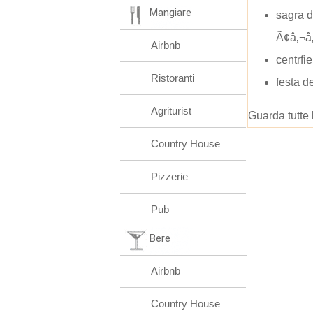
Mangiare
sagra 
Ã¢â‚¬â
Airbnb
centrfie
Ristoranti
festa 
Agriturist
Guarda tutte 
Country House
Pizzerie
Pub
Bere
Airbnb
Country House