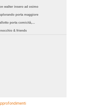
on walter insero ad osimo
splorando porta maggiore
llotto porta comicità,...
inocchio & friends
pprofondimenti