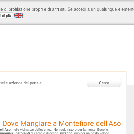
Dove Mangiare a Montefiore dell'Aso
ell'Aso
, nelle vicinanze dell'evento... Non solo ristoro per la mente! Ecco le
mangiare
:
ristoranti
di carne e di pesce,
pizzerie
, pub per un pasto veloce,