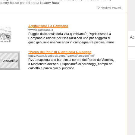
ountry house per chi cerca lo
slow food
.
2 risultati trovati.
Agriturismo La Campana
www.lacampana.it
Fuggite dalle ansie della vita quotidiana? L'Agriturismo La
Ac
Campana è l'ideale per rilassarsi con una passeggiata di
gusti genuini o una vacanza in campagna tra piscina, mare
e colline! Vi aspettiamo!
"Parco dei Pini" di Giannicola Giuseppe
https://www.facebook.com/PizzeriaParcodeiPini/
Pizza napoletana e bar sito al centro del Parco de Vecchis,
a Montefiore dell'Aso. Disponibilità di parcheggi, campo da
calcetto e parco giochi pubblico.