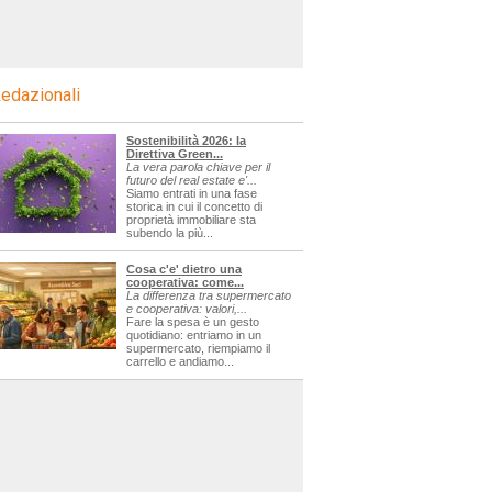
edazionali
Sostenibilità 2026: la
Direttiva Green...
La vera parola chiave per il
futuro del real estate e'...
Siamo entrati in una fase
storica in cui il concetto di
proprietà immobiliare sta
subendo la più...
Cosa c'e' dietro una
cooperativa: come...
La differenza tra supermercato
e cooperativa: valori,...
Fare la spesa è un gesto
quotidiano: entriamo in un
supermercato, riempiamo il
carrello e andiamo...