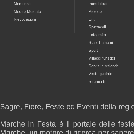
Memoriali
Immobiliari
Mostre-Mercato
Proloco
Rievocazioni
Enti
Spettacoli
Fotografia
Stab. Balneari
Sport
Villaggi turistici
Servizi e Aziende
Visite guidate
Strumenti
Sagre, Fiere, Feste ed Eventi della reg
Marche in Festa è il portale delle fest
Marche, un motore di ricerca per saper