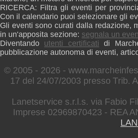
RICERCA: Filtra gli eventi per provinci
Con il calendario puoi selezionare gli ev
Gli eventi sono curati dalla redazione, m
in un'apposita sezione:
segnala un even
Diventando
utenti certificati
di Marche 
pubblicazione autonoma di eventi, artic
© 2005 - 2026 - www.marcheinfest
17 del 24/07/2003 presso Trib. 
Lanetservice s.r.l.s. via Fabio Fi
Imprese 02969870423 - REA A
LAN