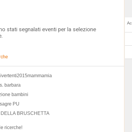
Ac
o stati segnalati eventi per la selezione
e.
rche
divertenti2015mammamia
 s. barbara
zione bambini
 sagre PU
 DELLA BRUSCHETTA
le ricerche!