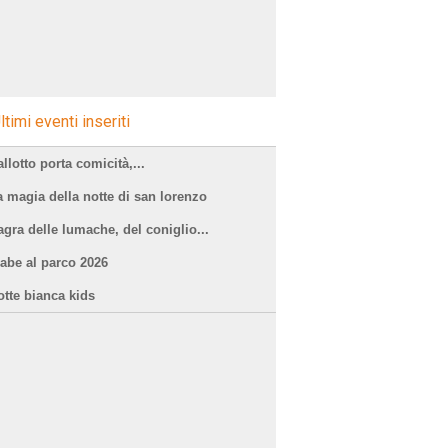
ltimi eventi inseriti
llotto porta comicità,...
a magia della notte di san lorenzo
agra delle lumache, del coniglio...
iabe al parco 2026
otte bianca kids