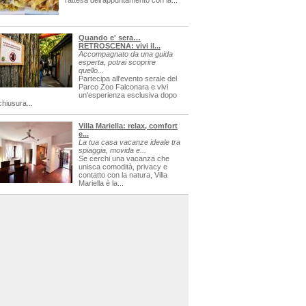
l'attesa dell'appuntamento con la...
Quando e' sera…
RETROSCENA: vivi il...
Accompagnato da una guida
esperta, potrai scoprire
quello...
Partecipa all'evento serale del
Parco Zoo Falconara e vivi
un'esperienza esclusiva dopo
chiusura...
Villa Mariella: relax, comfort
e...
La tua casa vacanze ideale tra
spiaggia, movida e...
Se cerchi una vacanza che
unisca comodità, privacy e
contatto con la natura, Villa
Mariella è la...