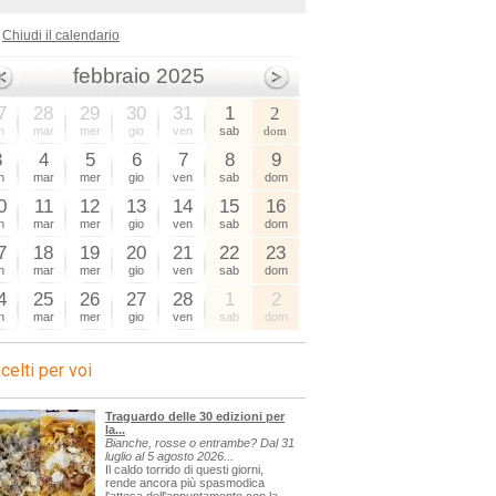
Chiudi il calendario
febbraio 2025
7
28
29
30
31
1
2
n
mar
mer
gio
ven
sab
dom
3
4
5
6
7
8
9
n
mar
mer
gio
ven
sab
dom
0
11
12
13
14
15
16
n
mar
mer
gio
ven
sab
dom
7
18
19
20
21
22
23
n
mar
mer
gio
ven
sab
dom
4
25
26
27
28
1
2
n
mar
mer
gio
ven
sab
dom
celti per voi
Traguardo delle 30 edizioni per
la...
Bianche, rosse o entrambe? Dal 31
luglio al 5 agosto 2026...
Il caldo torrido di questi giorni,
rende ancora più spasmodica