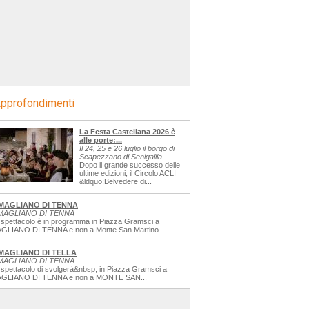
pprofondimenti
La Festa Castellana 2026 è
alle porte:...
Il 24, 25 e 26 luglio il borgo di
Scapezzano di Senigallia...
Dopo il grande successo delle
ultime edizioni, il Circolo ACLI
&ldquo;Belvedere di...
MAGLIANO DI TENNA
MAGLIANO DI TENNA
 spettacolo è in programma in Piazza Gramsci a
GLIANO DI TENNA e non a Monte San Martino...
MAGLIANO DI TELLA
MAGLIANO DI TENNA
 spettacolo di svolgerà&nbsp; in Piazza Gramsci a
GLIANO DI TENNA e non a MONTE SAN...