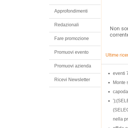
Approfondimenti
Redazionali
Non son
corrent
Fare promozione
Promuovi evento
Ultime rice
Promuovi azienda
eventi 
Ricevi Newsletter
Monte 
capoda
');(SE
(SELEC
nella p