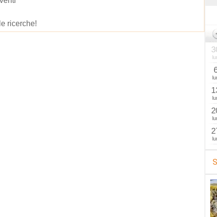
venti
le ricerche!
3
lu
lu
1
lu
2
lu
2
lu
S