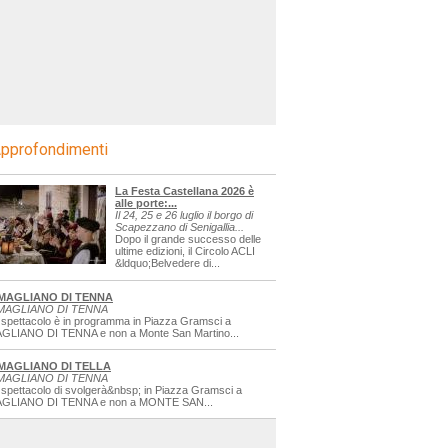
pprofondimenti
La Festa Castellana 2026 è
alle porte:...
Il 24, 25 e 26 luglio il borgo di
Scapezzano di Senigallia...
Dopo il grande successo delle
ultime edizioni, il Circolo ACLI
&ldquo;Belvedere di...
MAGLIANO DI TENNA
MAGLIANO DI TENNA
 spettacolo è in programma in Piazza Gramsci a
GLIANO DI TENNA e non a Monte San Martino...
MAGLIANO DI TELLA
MAGLIANO DI TENNA
 spettacolo di svolgerà&nbsp; in Piazza Gramsci a
GLIANO DI TENNA e non a MONTE SAN...