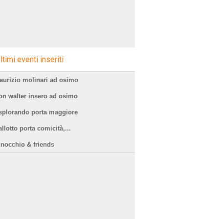
ltimi eventi inseriti
aurizio molinari ad osimo
on walter insero ad osimo
splorando porta maggiore
llotto porta comicità,...
inocchio & friends