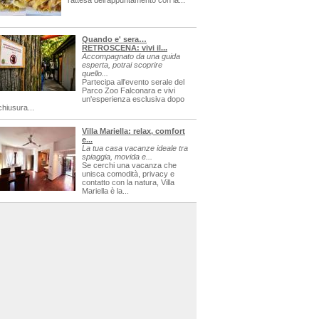
l'attesa dell'appuntamento con la...
Quando e' sera…
RETROSCENA: vivi il...
Accompagnato da una guida
esperta, potrai scoprire
quello...
Partecipa all'evento serale del
Parco Zoo Falconara e vivi
un'esperienza esclusiva dopo
chiusura...
Villa Mariella: relax, comfort
e...
La tua casa vacanze ideale tra
spiaggia, movida e...
Se cerchi una vacanza che
unisca comodità, privacy e
contatto con la natura, Villa
Mariella è la...