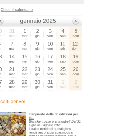
Chiudi il calendario
gennaio 2025
0
31
1
2
3
4
5
n
mar
mer
gio
ven
sab
dom
6
7
8
9
10
11
12
n
mar
mer
gio
ven
sab
dom
3
14
15
16
17
18
19
n
mar
mer
gio
ven
sab
dom
0
21
22
23
24
25
26
n
mar
mer
gio
ven
sab
dom
7
28
29
30
31
1
2
n
mar
mer
gio
ven
sab
dom
celti per voi
Traguardo delle 30 edizioni per
la...
Bianche, rosse o entrambe? Dal 31
luglio al 5 agosto 2026...
Il caldo torrido di questi giorni,
rende ancora più spasmodica