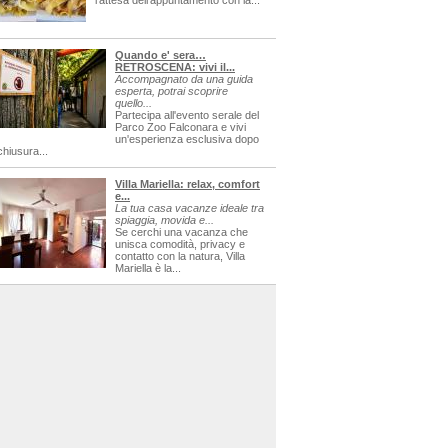
l'attesa dell'appuntamento con la...
Quando e' sera…
RETROSCENA: vivi il...
Accompagnato da una guida
esperta, potrai scoprire
quello...
Partecipa all'evento serale del
Parco Zoo Falconara e vivi
un'esperienza esclusiva dopo
chiusura...
Villa Mariella: relax, comfort
e...
La tua casa vacanze ideale tra
spiaggia, movida e...
Se cerchi una vacanza che
unisca comodità, privacy e
contatto con la natura, Villa
Mariella è la...