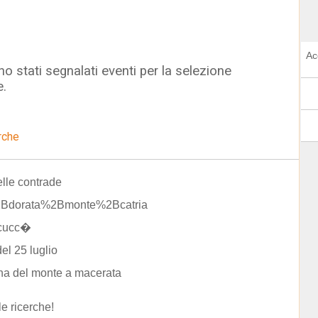
Ac
o stati segnalati eventi per la selezione
e.
rche
elle contrade
Bdorata%2Bmonte%2Bcatria
cucc�
del 25 luglio
a del monte a macerata
le ricerche!