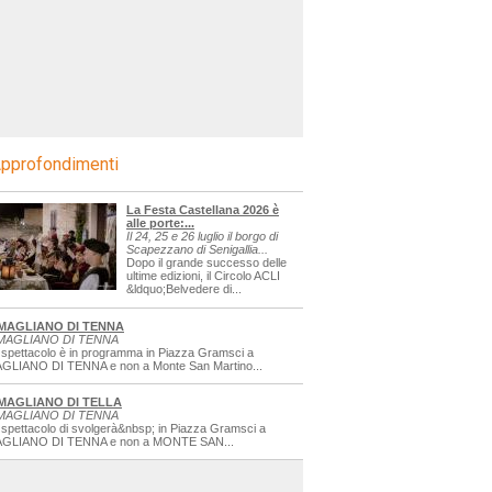
pprofondimenti
La Festa Castellana 2026 è
alle porte:...
Il 24, 25 e 26 luglio il borgo di
Scapezzano di Senigallia...
Dopo il grande successo delle
ultime edizioni, il Circolo ACLI
&ldquo;Belvedere di...
MAGLIANO DI TENNA
MAGLIANO DI TENNA
 spettacolo è in programma in Piazza Gramsci a
GLIANO DI TENNA e non a Monte San Martino...
MAGLIANO DI TELLA
MAGLIANO DI TENNA
 spettacolo di svolgerà&nbsp; in Piazza Gramsci a
GLIANO DI TENNA e non a MONTE SAN...