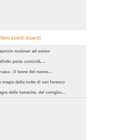
ltimi eventi inseriti
aurizio molinari ad osimo
llotto porta comicità,...
cana - il leone del nuovo...
a magia della notte di san lorenzo
agra delle lumache, del coniglio...