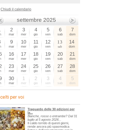
Chiudi il calendario
settembre 2025
1
2
3
4
5
6
7
n
mar
mer
gio
ven
sab
dom
8
9
10
11
12
13
14
n
mar
mer
gio
ven
sab
dom
5
16
17
18
19
20
21
n
mar
mer
gio
ven
sab
dom
2
23
24
25
26
27
28
n
mar
mer
gio
ven
sab
dom
9
30
1
2
3
4
5
n
mar
mer
gio
ven
sab
dom
celti per voi
Traguardo delle 30 edizioni per
la...
Bianche, rosse o entrambe? Dal 31
luglio al 5 agosto 2026...
Il caldo torrido di questi giorni,
rende ancora più spasmodica