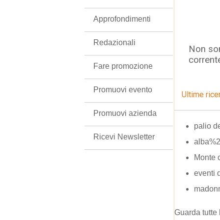
Approfondimenti
Redazionali
Non son
corrent
Fare promozione
Promuovi evento
Ultime rice
Promuovi azienda
palio d
Ricevi Newsletter
alba%2
Monte 
eventi 
madonn
Guarda tutte 