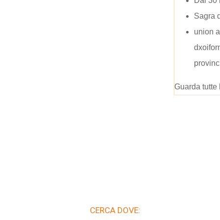
Dal 30 
Sagra d
union al
dxoifo
provinc
Guarda tutte 
CERCA DOVE: