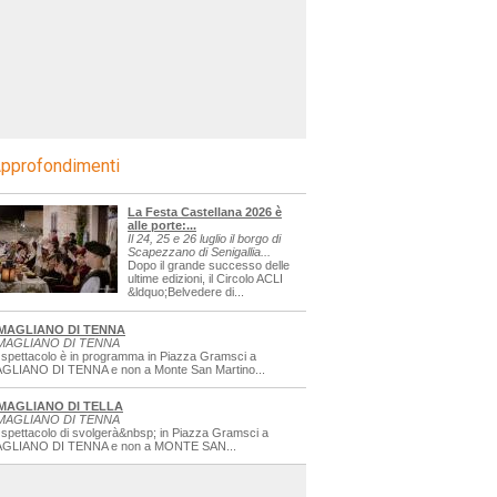
pprofondimenti
La Festa Castellana 2026 è
alle porte:...
Il 24, 25 e 26 luglio il borgo di
Scapezzano di Senigallia...
Dopo il grande successo delle
ultime edizioni, il Circolo ACLI
&ldquo;Belvedere di...
MAGLIANO DI TENNA
MAGLIANO DI TENNA
 spettacolo è in programma in Piazza Gramsci a
GLIANO DI TENNA e non a Monte San Martino...
MAGLIANO DI TELLA
MAGLIANO DI TENNA
 spettacolo di svolgerà&nbsp; in Piazza Gramsci a
GLIANO DI TENNA e non a MONTE SAN...