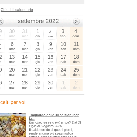
Chiudi il calendario
settembre 2022
9
30
31
1
2
3
4
n
mar
mer
gio
ven
sab
dom
5
6
7
8
9
10
11
n
mar
mer
gio
ven
sab
dom
2
13
14
15
16
17
18
n
mar
mer
gio
ven
sab
dom
9
20
21
22
23
24
25
n
mar
mer
gio
ven
sab
dom
6
27
28
29
30
1
2
n
mar
mer
gio
ven
sab
dom
celti per voi
Traguardo delle 30 edizioni per
la...
Bianche, rosse o entrambe? Dal 31
luglio al 5 agosto 2026...
Il caldo torrido di questi giorni,
rende ancora più spasmodica