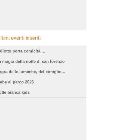
ltimi eventi inseriti
llotto porta comicità,...
a magia della notte di san lorenzo
agra delle lumache, del coniglio...
iabe al parco 2026
otte bianca kids