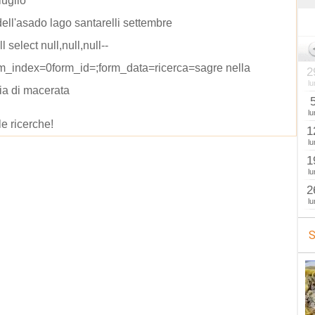
luglio
ell'asado lago santarelli settembre
l select null,null,null--
rm_index=0form_id=;form_data=ricerca=sagre nella
2
lu
ia di macerata
lu
le ricerche!
1
lu
1
lu
2
lu
S