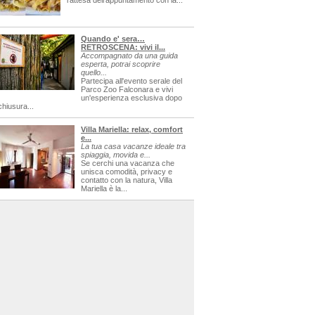
l'attesa dell'appuntamento con la...
Quando e' sera…
RETROSCENA: vivi il...
Accompagnato da una guida
esperta, potrai scoprire
quello...
Partecipa all'evento serale del
Parco Zoo Falconara e vivi
un'esperienza esclusiva dopo
chiusura...
Villa Mariella: relax, comfort
e...
La tua casa vacanze ideale tra
spiaggia, movida e...
Se cerchi una vacanza che
unisca comodità, privacy e
contatto con la natura, Villa
Mariella è la...