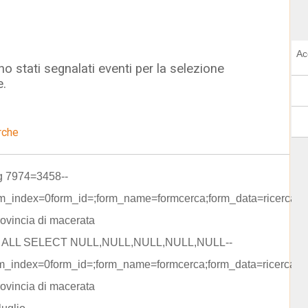
Ac
o stati segnalati eventi per la selezione
e.
rche
ng 7974=3458--
rm_index=0form_id=;form_name=formcerca;form_data=ricerca=
rovincia di macerata
 ALL SELECT NULL,NULL,NULL,NULL,NULL--
rm_index=0form_id=;form_name=formcerca;form_data=ricerca=s
rovincia di macerata