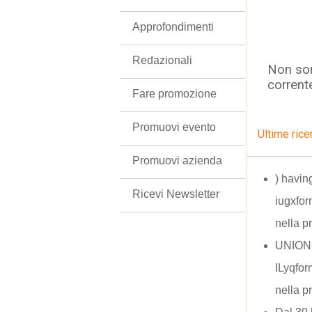
Approfondimenti
Redazionali
Non son
corrent
Fare promozione
Promuovi evento
Ultime rice
Promuovi azienda
) havi
Ricevi Newsletter
iugxfo
nella p
UNION
ILyqfo
nella p