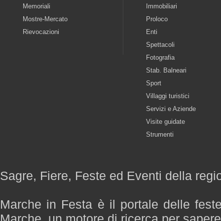
Memoriali
Immobiliari
Mostre-Mercato
Proloco
Rievocazioni
Enti
Spettacoli
Fotografia
Stab. Balneari
Sport
Villaggi turistici
Servizi e Aziende
Visite guidate
Strumenti
Sagre, Fiere, Feste ed Eventi della reg
Marche in Festa è il portale delle fest
Marche, un motore di ricerca per saper