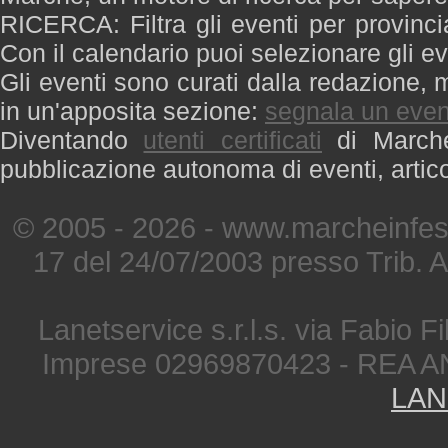
RICERCA: Filtra gli eventi per provinci
Con il calendario puoi selezionare gli ev
Gli eventi sono curati dalla redazione, m
in un'apposita sezione:
segnala un even
Diventando
utenti certificati
di Marche 
pubblicazione autonoma di eventi, artic
© 2005 - 2026 - www.marcheinfest
17 del 24/07/2003 presso Trib. 
Lanetservice s.r.l.s. via Fabio Fi
Imprese 02969870423 - REA A
LAN