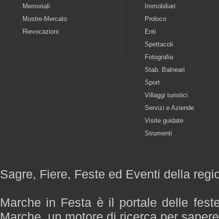
Memoriali
Immobiliari
Mostre-Mercato
Proloco
Rievocazioni
Enti
Spettacoli
Fotografia
Stab. Balneari
Sport
Villaggi turistici
Servizi e Aziende
Visite guidate
Strumenti
Sagre, Fiere, Feste ed Eventi della reg
Marche in Festa è il portale delle fest
Marche, un motore di ricerca per saper