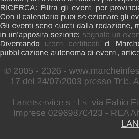
RICERCA: Filtra gli eventi per provinci
Con il calendario puoi selezionare gli ev
Gli eventi sono curati dalla redazione, m
in un'apposita sezione:
segnala un even
Diventando
utenti certificati
di Marche 
pubblicazione autonoma di eventi, artic
© 2005 - 2026 - www.marcheinfest
17 del 24/07/2003 presso Trib. 
Lanetservice s.r.l.s. via Fabio Fi
Imprese 02969870423 - REA A
LAN