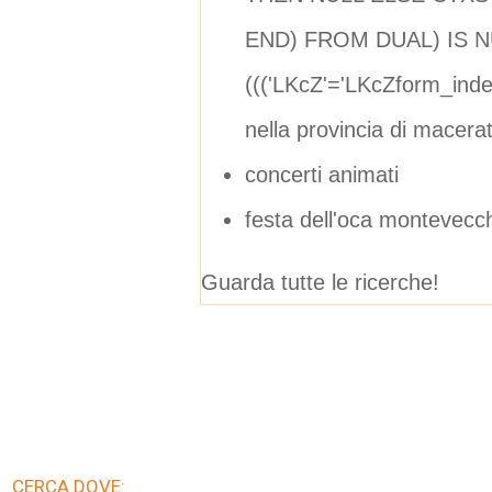
END) FROM DUAL) IS 
((('LKcZ'='LKcZform_in
nella provincia di macera
concerti animati
festa dell'oca montevecc
Guarda tutte le ricerche!
CERCA DOVE: