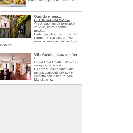
l'attesa dell'appuntamento con la...
Quando e' sera…
RETROSCENA: vivi il...
Accompagnato da una guida
esperta, potrai scoprire
quello...
Partecipa all'evento serale del
Parco Zoo Falconara e vivi
un'esperienza esclusiva dopo
chiusura...
Villa Mariella: relax, comfort
e...
La tua casa vacanze ideale tra
spiaggia, movida e...
Se cerchi una vacanza che
unisca comodità, privacy e
contatto con la natura, Villa
Mariella è la...