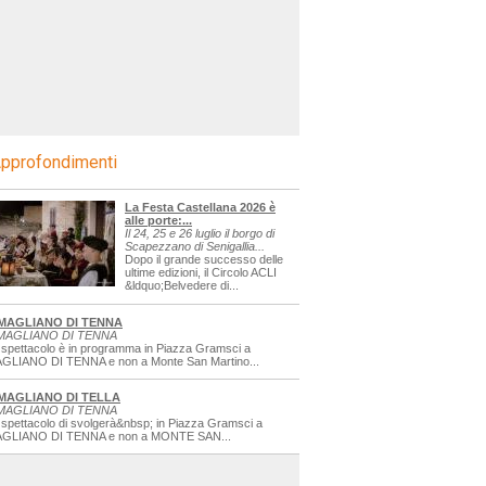
pprofondimenti
La Festa Castellana 2026 è
alle porte:...
Il 24, 25 e 26 luglio il borgo di
Scapezzano di Senigallia...
Dopo il grande successo delle
ultime edizioni, il Circolo ACLI
&ldquo;Belvedere di...
MAGLIANO DI TENNA
MAGLIANO DI TENNA
 spettacolo è in programma in Piazza Gramsci a
GLIANO DI TENNA e non a Monte San Martino...
MAGLIANO DI TELLA
MAGLIANO DI TENNA
 spettacolo di svolgerà&nbsp; in Piazza Gramsci a
GLIANO DI TENNA e non a MONTE SAN...