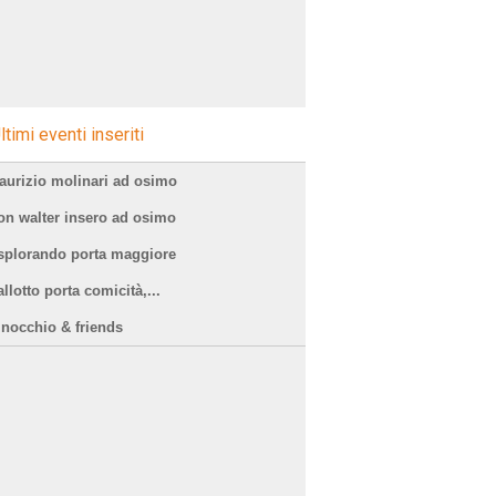
ltimi eventi inseriti
aurizio molinari ad osimo
on walter insero ad osimo
splorando porta maggiore
llotto porta comicità,...
inocchio & friends