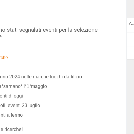
Ac
o stati segnalati eventi per la selezione
e.
rche
no 2024 nelle marche fuochi dartificio
a*sarnano*il*1*maggio
enti di oggi
oli, eventi 23 luglio
enti a fermo
le ricerche!