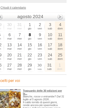
Chiudi il calendario
agosto 2024
9
30
31
1
2
3
4
n
mar
mer
gio
ven
sab
dom
5
6
7
8
9
10
11
n
mar
mer
gio
ven
sab
dom
2
13
14
15
16
17
18
n
mar
mer
gio
ven
sab
dom
9
20
21
22
23
24
25
n
mar
mer
gio
ven
sab
dom
6
27
28
29
30
31
1
n
mar
mer
gio
ven
sab
dom
celti per voi
Traguardo delle 30 edizioni per
la...
Bianche, rosse o entrambe? Dal 31
luglio al 5 agosto 2026...
Il caldo torrido di questi giorni,
rende ancora più spasmodica