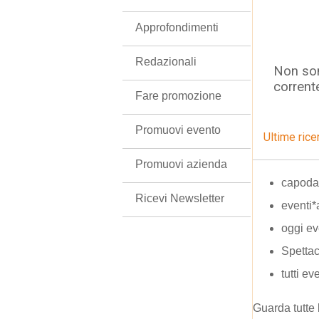
Approfondimenti
Redazionali
Non son
corrent
Fare promozione
Promuovi evento
Ultime rice
Promuovi azienda
capodan
Ricevi Newsletter
eventi*
oggi ev
Spettac
tutti ev
Guarda tutte 