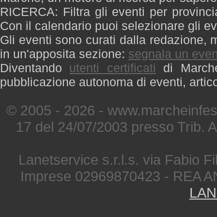
RICERCA: Filtra gli eventi per provinci
Con il calendario puoi selezionare gli ev
Gli eventi sono curati dalla redazione, m
in un'apposita sezione:
segnala un even
Diventando
utenti certificati
di Marche 
pubblicazione autonoma di eventi, artic
© 2005 - 2026 - www.marcheinfest
17 del 24/07/2003 presso Trib. 
Lanetservice s.r.l.s. via Fabio Fi
Imprese 02969870423 - REA A
LAN