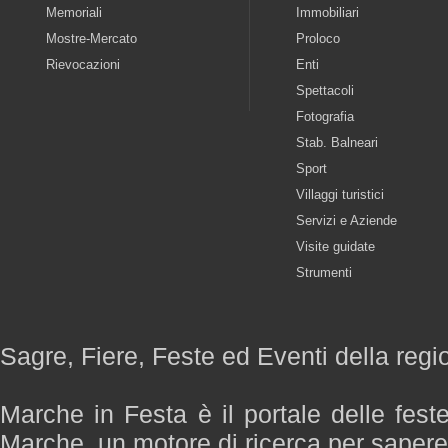
Memoriali
Immobiliari
Mostre-Mercato
Proloco
Rievocazioni
Enti
Spettacoli
Fotografia
Stab. Balneari
Sport
Villaggi turistici
Servizi e Aziende
Visite guidate
Strumenti
Sagre, Fiere, Feste ed Eventi della reg
Marche in Festa è il portale delle fest
Marche, un motore di ricerca per saper