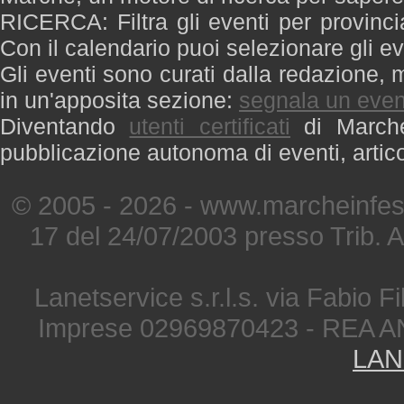
RICERCA: Filtra gli eventi per provinci
Con il calendario puoi selezionare gli ev
Gli eventi sono curati dalla redazione, m
in un'apposita sezione:
segnala un even
Diventando
utenti certificati
di Marche 
pubblicazione autonoma di eventi, artic
© 2005 - 2026 - www.marcheinfest
17 del 24/07/2003 presso Trib. 
Lanetservice s.r.l.s. via Fabio Fi
Imprese 02969870423 - REA A
LAN