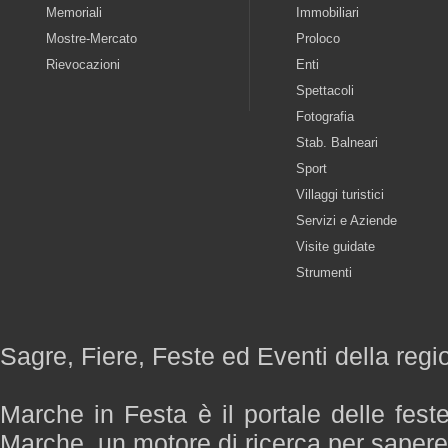
Memoriali
Immobiliari
Mostre-Mercato
Proloco
Rievocazioni
Enti
Spettacoli
Fotografia
Stab. Balneari
Sport
Villaggi turistici
Servizi e Aziende
Visite guidate
Strumenti
Sagre, Fiere, Feste ed Eventi della reg
Marche in Festa è il portale delle fest
Marche, un motore di ricerca per saper