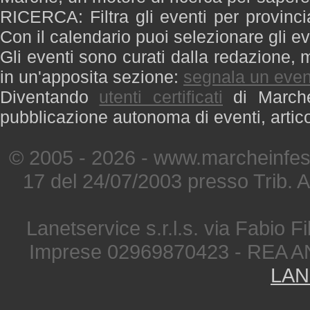
RICERCA: Filtra gli eventi per provinci
Con il calendario puoi selezionare gli ev
Gli eventi sono curati dalla redazione, m
in un'apposita sezione:
segnala un even
Diventando
utenti certificati
di Marche 
pubblicazione autonoma di eventi, artic
© 2005 - 2026 - www.marcheinfest
17 del 24/07/2003 presso Trib. 
Lanetservice s.r.l.s. via Fabio Fi
Imprese 02969870423 - REA A
LAN