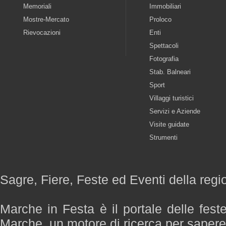
Memoriali
Immobiliari
Mostre-Mercato
Proloco
Rievocazioni
Enti
Spettacoli
Fotografia
Stab. Balneari
Sport
Villaggi turistici
Servizi e Aziende
Visite guidate
Strumenti
Sagre, Fiere, Feste ed Eventi della reg
Marche in Festa è il portale delle fest
Marche, un motore di ricerca per saper