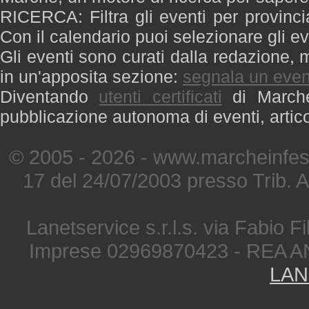
RICERCA: Filtra gli eventi per provinci
Con il calendario puoi selezionare gli ev
Gli eventi sono curati dalla redazione, m
in un'apposita sezione:
segnala un even
Diventando
utenti certificati
di Marche 
pubblicazione autonoma di eventi, artic
© 2005 - 2026 - www.marcheinfest
17 del 24/07/2003 presso Trib. 
Lanetservice s.r.l.s. via Fabio Fi
Imprese 02969870423 - REA A
LAN