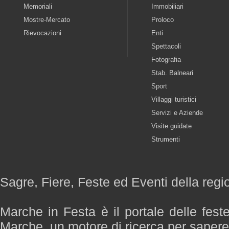
Memoriali
Immobiliari
Mostre-Mercato
Proloco
Rievocazioni
Enti
Spettacoli
Fotografia
Stab. Balneari
Sport
Villaggi turistici
Servizi e Aziende
Visite guidate
Strumenti
Sagre, Fiere, Feste ed Eventi della reg
Marche in Festa è il portale delle fest
Marche, un motore di ricerca per saper