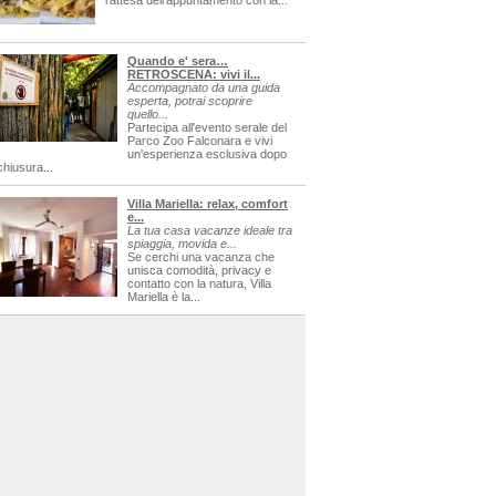
l'attesa dell'appuntamento con la...
Quando e' sera…
RETROSCENA: vivi il...
Accompagnato da una guida
esperta, potrai scoprire
quello...
Partecipa all'evento serale del
Parco Zoo Falconara e vivi
un'esperienza esclusiva dopo
chiusura...
Villa Mariella: relax, comfort
e...
La tua casa vacanze ideale tra
spiaggia, movida e...
Se cerchi una vacanza che
unisca comodità, privacy e
contatto con la natura, Villa
Mariella è la...