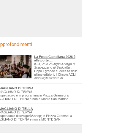
pprofondimenti
La Festa Castellana 2026 è
alle porte:...
Il 24, 25 e 26 luglio il borgo di
Scapezzano di Senigallia...
Dopo il grande successo delle
ultime edizioni, il Circolo ACLI
&ldquo;Belvedere di...
MAGLIANO DI TENNA
MAGLIANO DI TENNA
 spettacolo è in programma in Piazza Gramsci a
GLIANO DI TENNA e non a Monte San Martino...
MAGLIANO DI TELLA
MAGLIANO DI TENNA
 spettacolo di svolgerà&nbsp; in Piazza Gramsci a
GLIANO DI TENNA e non a MONTE SAN...