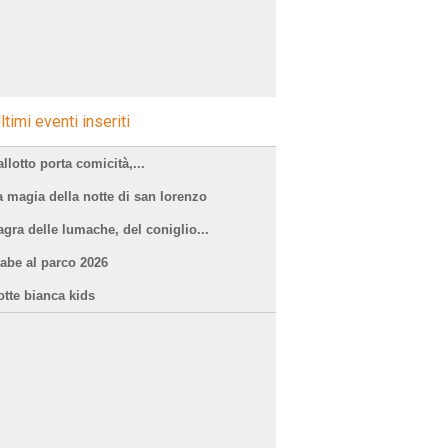
ltimi eventi inseriti
llotto porta comicità,...
a magia della notte di san lorenzo
agra delle lumache, del coniglio...
iabe al parco 2026
otte bianca kids