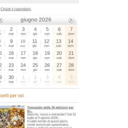
Chiudi il calendario
giugno 2026
1
2
3
4
5
6
7
n
mar
mer
gio
ven
sab
dom
8
9
10
11
12
13
14
n
mar
mer
gio
ven
sab
dom
5
16
17
18
19
20
21
n
mar
mer
gio
ven
sab
dom
2
23
24
25
26
27
28
n
mar
mer
gio
ven
sab
dom
9
30
1
2
3
4
5
n
mar
mer
gio
ven
sab
dom
celti per voi
Traguardo delle 30 edizioni per
la...
Bianche, rosse o entrambe? Dal 31
luglio al 5 agosto 2026...
Il caldo torrido di questi giorni,
rende ancora più spasmodica