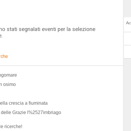
Ac
o stati segnalati eventi per la selezione
e.
rche
ungomare
in osimo
ella crescia a fiuminata
 delle Grazie l%2527imbriago
le ricerche!