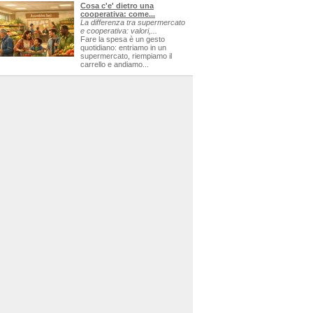
Cosa c'e' dietro una
cooperativa: come...
La differenza tra supermercato
e cooperativa: valori,...
Fare la spesa è un gesto
quotidiano: entriamo in un
supermercato, riempiamo il
carrello e andiamo...