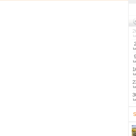
2
lu
lu
lu
1
lu
2
lu
3
lu
S