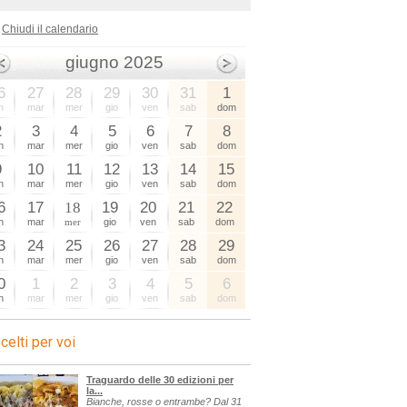
Chiudi il calendario
giugno 2025
6
27
28
29
30
31
1
n
mar
mer
gio
ven
sab
dom
2
3
4
5
6
7
8
n
mar
mer
gio
ven
sab
dom
9
10
11
12
13
14
15
n
mar
mer
gio
ven
sab
dom
6
17
18
19
20
21
22
n
mar
mer
gio
ven
sab
dom
3
24
25
26
27
28
29
n
mar
mer
gio
ven
sab
dom
0
1
2
3
4
5
6
n
mar
mer
gio
ven
sab
dom
celti per voi
Traguardo delle 30 edizioni per
la...
Bianche, rosse o entrambe? Dal 31