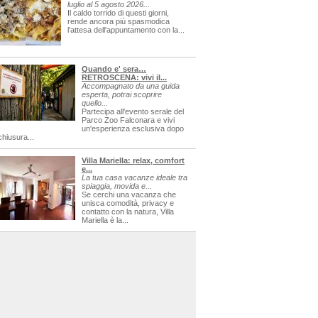
luglio al 5 agosto 2026...
Il caldo torrido di questi giorni,
rende ancora più spasmodica
l'attesa dell'appuntamento con la...
Quando e' sera…
RETROSCENA: vivi il...
Accompagnato da una guida
esperta, potrai scoprire
quello...
Partecipa all'evento serale del
Parco Zoo Falconara e vivi
un'esperienza esclusiva dopo
chiusura...
Villa Mariella: relax, comfort
e...
La tua casa vacanze ideale tra
spiaggia, movida e...
Se cerchi una vacanza che
unisca comodità, privacy e
contatto con la natura, Villa
Mariella è la...