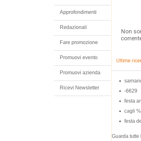
Approfondimenti
Redazionali
Non son
corrent
Fare promozione
Promuovi evento
Ultime rice
Promuovi azienda
sarnano
Ricevi Newsletter
-6629
festa a
cagli %
festa 
Guarda tutte 