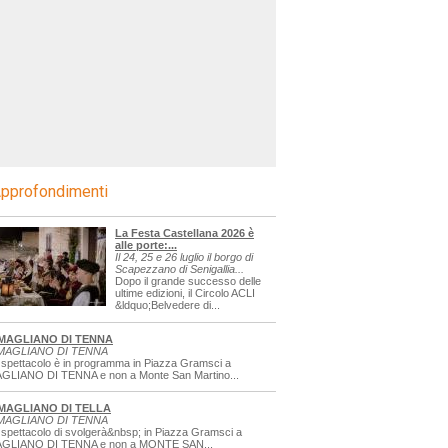
pprofondimenti
La Festa Castellana 2026 è
alle porte:...
Il 24, 25 e 26 luglio il borgo di
Scapezzano di Senigallia...
Dopo il grande successo delle
ultime edizioni, il Circolo ACLI
&ldquo;Belvedere di...
MAGLIANO DI TENNA
MAGLIANO DI TENNA
 spettacolo è in programma in Piazza Gramsci a
GLIANO DI TENNA e non a Monte San Martino...
MAGLIANO DI TELLA
MAGLIANO DI TENNA
 spettacolo di svolgerà&nbsp; in Piazza Gramsci a
GLIANO DI TENNA e non a MONTE SAN...