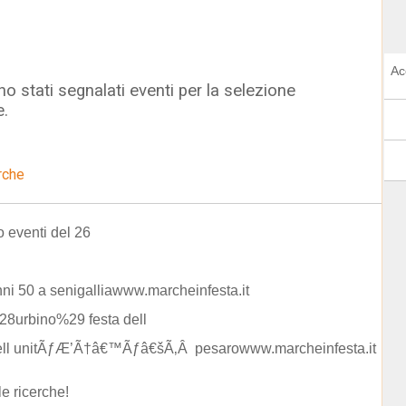
Ac
o stati segnalati eventi per la selezione
e.
rche
 eventi del 26
nni 50 a senigalliawww.marcheinfesta.it
28urbino%29 festa dell
dell unitÃƒÆ’Ã†â€™Ãƒâ€šÃ‚Â pesarowww.marcheinfesta.it
le ricerche!