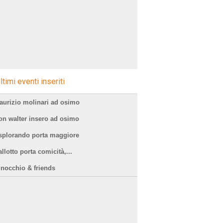
ltimi eventi inseriti
aurizio molinari ad osimo
on walter insero ad osimo
splorando porta maggiore
llotto porta comicità,...
inocchio & friends