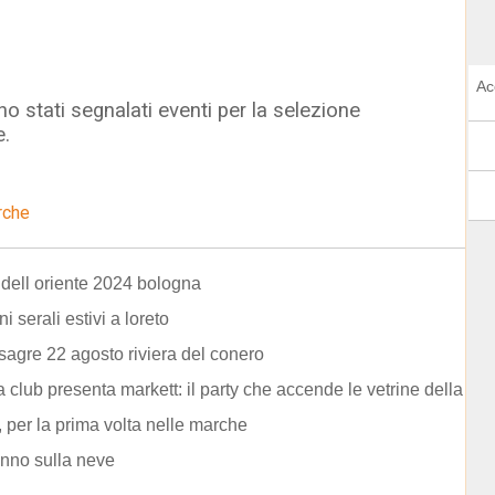
Ac
o stati segnalati eventi per la selezione
e.
rche
l dell oriente 2024 bologna
i serali estivi a loreto
 sagre 22 agosto riviera del conero
club presenta markett: il party che accende le vetrine della
 , per la prima volta nelle marche
nno sulla neve