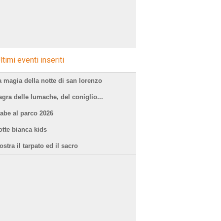
ltimi eventi inseriti
a magia della notte di san lorenzo
agra delle lumache, del coniglio...
iabe al parco 2026
otte bianca kids
stra il tarpato ed il sacro