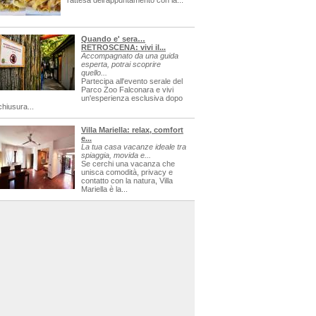
l'attesa dell'appuntamento con la...
Quando e' sera…
RETROSCENA: vivi il...
Accompagnato da una guida
esperta, potrai scoprire
quello...
Partecipa all'evento serale del
Parco Zoo Falconara e vivi
un'esperienza esclusiva dopo
chiusura...
Villa Mariella: relax, comfort
e...
La tua casa vacanze ideale tra
spiaggia, movida e...
Se cerchi una vacanza che
unisca comodità, privacy e
contatto con la natura, Villa
Mariella è la...