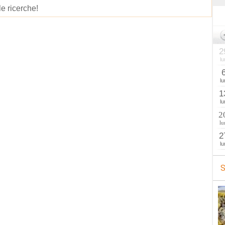
le ricerche!
2
lu
lu
1
lu
2
lu
2
lu
S