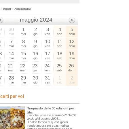
Chiudi il calendario
maggio 2024
9
30
1
2
3
4
5
n
mar
mer
gio
ven
sab
dom
6
7
8
9
10
11
12
n
mar
mer
gio
ven
sab
dom
3
14
15
16
17
18
19
n
mar
mer
gio
ven
sab
dom
0
21
22
23
24
25
26
n
mar
mer
gio
ven
sab
dom
7
28
29
30
31
1
2
n
mar
mer
gio
ven
sab
dom
celti per voi
Traguardo delle 30 edizioni per
la...
Bianche, rosse o entrambe? Dal 31
luglio al 5 agosto 2026...
Il caldo torrido di questi giorni,
rende ancora più spasmodica