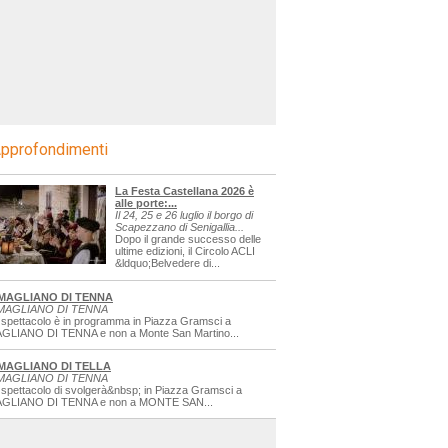
pprofondimenti
La Festa Castellana 2026 è
alle porte:...
Il 24, 25 e 26 luglio il borgo di
Scapezzano di Senigallia...
Dopo il grande successo delle
ultime edizioni, il Circolo ACLI
&ldquo;Belvedere di...
MAGLIANO DI TENNA
MAGLIANO DI TENNA
 spettacolo è in programma in Piazza Gramsci a
GLIANO DI TENNA e non a Monte San Martino...
MAGLIANO DI TELLA
MAGLIANO DI TENNA
 spettacolo di svolgerà&nbsp; in Piazza Gramsci a
GLIANO DI TENNA e non a MONTE SAN...