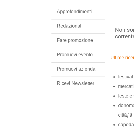
Approfondimenti
Redazionali
Non son
corrent
Fare promozione
Promuovi evento
Ultime rice
Promuovi azienda
festiva
Ricevi Newsletter
mercatin
feste e
donoma 
cittãƒâ
capoda