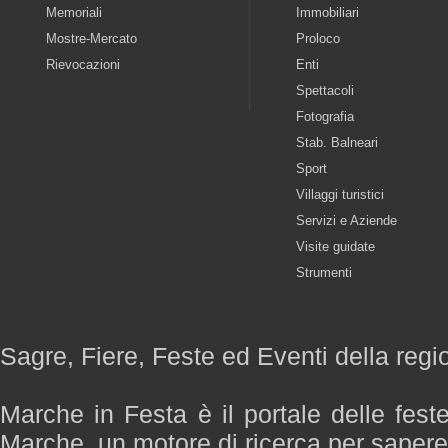
Memoriali
Immobiliari
Mostre-Mercato
Proloco
Rievocazioni
Enti
Spettacoli
Fotografia
Stab. Balneari
Sport
Villaggi turistici
Servizi e Aziende
Visite guidate
Strumenti
Sagre, Fiere, Feste ed Eventi della reg
Marche in Festa è il portale delle fest
Marche, un motore di ricerca per saper