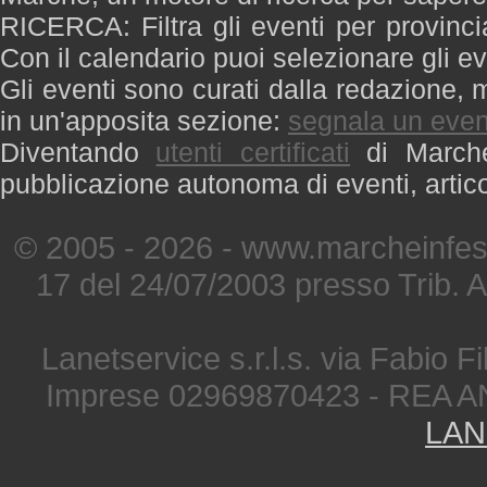
RICERCA: Filtra gli eventi per provinci
Con il calendario puoi selezionare gli ev
Gli eventi sono curati dalla redazione, m
in un'apposita sezione:
segnala un even
Diventando
utenti certificati
di Marche 
pubblicazione autonoma di eventi, artic
© 2005 - 2026 - www.marcheinfest
17 del 24/07/2003 presso Trib. 
Lanetservice s.r.l.s. via Fabio Fi
Imprese 02969870423 - REA A
LAN