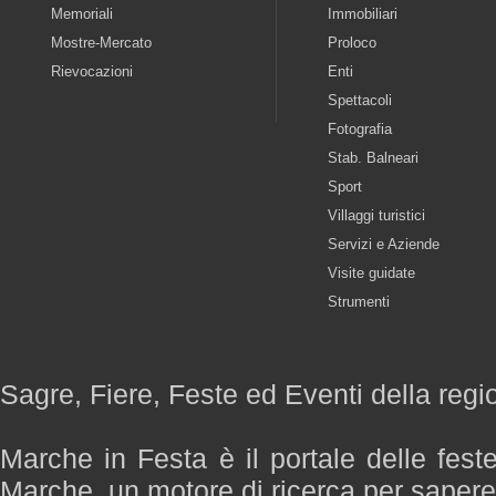
Memoriali
Immobiliari
Mostre-Mercato
Proloco
Rievocazioni
Enti
Spettacoli
Fotografia
Stab. Balneari
Sport
Villaggi turistici
Servizi e Aziende
Visite guidate
Strumenti
Sagre, Fiere, Feste ed Eventi della reg
Marche in Festa è il portale delle fest
Marche, un motore di ricerca per saper