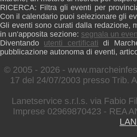
RICERCA: Filtra gli eventi per provinci
Con il calendario puoi selezionare gli ev
Gli eventi sono curati dalla redazione, m
in un'apposita sezione:
segnala un even
Diventando
utenti certificati
di Marche 
pubblicazione autonoma di eventi, artic
© 2005 - 2026 - www.marcheinfest
17 del 24/07/2003 presso Trib. 
Lanetservice s.r.l.s. via Fabio Fi
Imprese 02969870423 - REA A
LAN