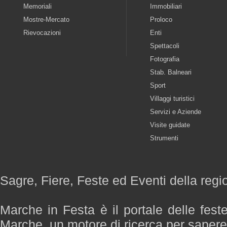
Memoriali
Immobiliari
Mostre-Mercato
Proloco
Rievocazioni
Enti
Spettacoli
Fotografia
Stab. Balneari
Sport
Villaggi turistici
Servizi e Aziende
Visite guidate
Strumenti
Sagre, Fiere, Feste ed Eventi della reg
Marche in Festa è il portale delle fest
Marche, un motore di ricerca per saper