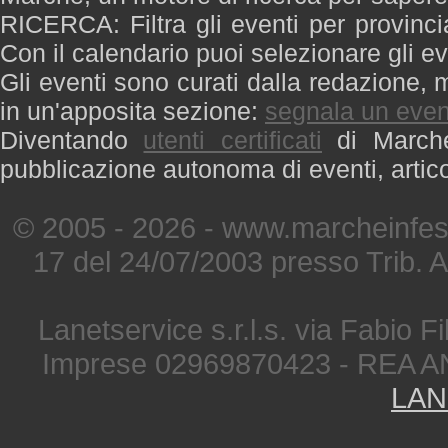
RICERCA: Filtra gli eventi per provinci
Con il calendario puoi selezionare gli ev
Gli eventi sono curati dalla redazione, m
in un'apposita sezione:
segnala un even
Diventando
utenti certificati
di Marche 
pubblicazione autonoma di eventi, artic
© 2005 - 2026 - www.marcheinfest
17 del 24/07/2003 presso Trib. 
Lanetservice s.r.l.s. via Fabio Fi
Imprese 02969870423 - REA A
LAN