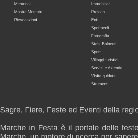
Memoriali
Immobiliari
Mostre-Mercato
Proloco
Rievocazioni
Enti
Spettacoli
Fotografia
Stab. Balneari
Sport
Villaggi turistici
Servizi e Aziende
Visite guidate
Strumenti
Sagre, Fiere, Feste ed Eventi della reg
Marche in Festa è il portale delle fest
Marche, un motore di ricerca per saper