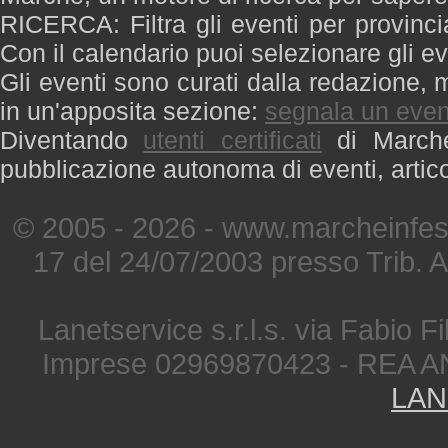
RICERCA: Filtra gli eventi per provinci
Con il calendario puoi selezionare gli ev
Gli eventi sono curati dalla redazione, m
in un'apposita sezione:
segnala un even
Diventando
utenti certificati
di Marche 
pubblicazione autonoma di eventi, artic
© 2005 - 2026 - www.marcheinfest
17 del 24/07/2003 presso Trib. 
Lanetservice s.r.l.s. via Fabio Fi
Imprese 02969870423 - REA A
LAN