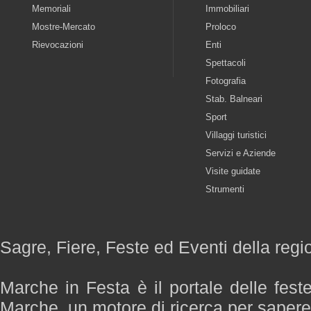
Memoriali
Immobiliari
Mostre-Mercato
Proloco
Rievocazioni
Enti
Spettacoli
Fotografia
Stab. Balneari
Sport
Villaggi turistici
Servizi e Aziende
Visite guidate
Strumenti
Sagre, Fiere, Feste ed Eventi della reg
Marche in Festa è il portale delle fest
Marche, un motore di ricerca per saper