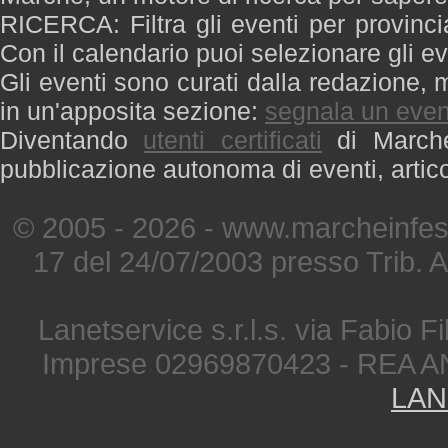
RICERCA: Filtra gli eventi per provinci
Con il calendario puoi selezionare gli ev
Gli eventi sono curati dalla redazione, m
in un'apposita sezione:
segnala un even
Diventando
utenti certificati
di Marche 
pubblicazione autonoma di eventi, artic
© 2005 - 2026 - www.marcheinfest
17 del 24/07/2003 presso Trib. 
Lanetservice s.r.l.s. via Fabio Fi
Imprese 02969870423 - REA A
LAN