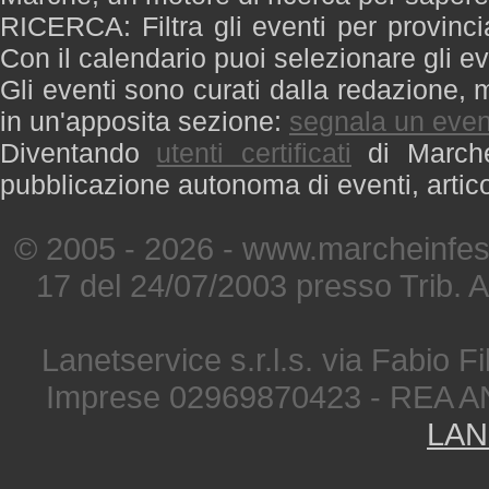
RICERCA: Filtra gli eventi per provinci
Con il calendario puoi selezionare gli ev
Gli eventi sono curati dalla redazione, m
in un'apposita sezione:
segnala un even
Diventando
utenti certificati
di Marche 
pubblicazione autonoma di eventi, artic
© 2005 - 2026 - www.marcheinfest
17 del 24/07/2003 presso Trib. 
Lanetservice s.r.l.s. via Fabio Fi
Imprese 02969870423 - REA A
LAN