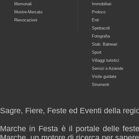
Memoriali
Immobiliari
Mostre-Mercato
Proloco
Rievocazioni
Enti
Spettacoli
Fotografia
Stab. Balneari
Sport
Villaggi turistici
Servizi e Aziende
Visite guidate
Strumenti
Sagre, Fiere, Feste ed Eventi della reg
Marche in Festa è il portale delle fest
Marche, un motore di ricerca per saper