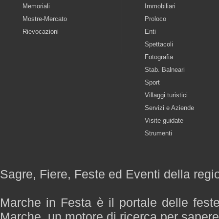
Memoriali
Immobiliari
Mostre-Mercato
Proloco
Rievocazioni
Enti
Spettacoli
Fotografia
Stab. Balneari
Sport
Villaggi turistici
Servizi e Aziende
Visite guidate
Strumenti
Sagre, Fiere, Feste ed Eventi della reg
Marche in Festa è il portale delle fest
Marche, un motore di ricerca per saper