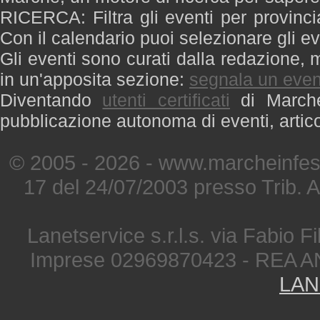
RICERCA: Filtra gli eventi per provinci
Con il calendario puoi selezionare gli ev
Gli eventi sono curati dalla redazione, m
in un'apposita sezione:
segnala un even
Diventando
utenti certificati
di Marche 
pubblicazione autonoma di eventi, artic
© 2005 - 2026 - www.marcheinfest
17 del 24/07/2003 presso Trib. 
Lanetservice s.r.l.s. via Fabio Fi
Imprese 02969870423 - REA A
LAN