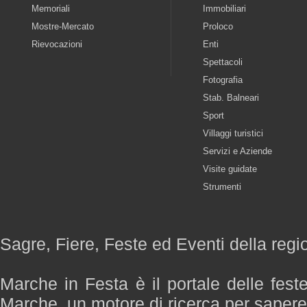
Memoriali
Immobiliari
Mostre-Mercato
Proloco
Rievocazioni
Enti
Spettacoli
Fotografia
Stab. Balneari
Sport
Villaggi turistici
Servizi e Aziende
Visite guidate
Strumenti
Sagre, Fiere, Feste ed Eventi della reg
Marche in Festa è il portale delle fest
Marche, un motore di ricerca per saper