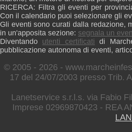
RICERCA: Filtra gli eventi per provinci
Con il calendario puoi selezionare gli ev
Gli eventi sono curati dalla redazione, m
in un'apposita sezione:
segnala un even
Diventando
utenti certificati
di Marche 
pubblicazione autonoma di eventi, artic
© 2005 - 2026 - www.marcheinfest
17 del 24/07/2003 presso Trib. 
Lanetservice s.r.l.s. via Fabio Fi
Imprese 02969870423 - REA A
LAN