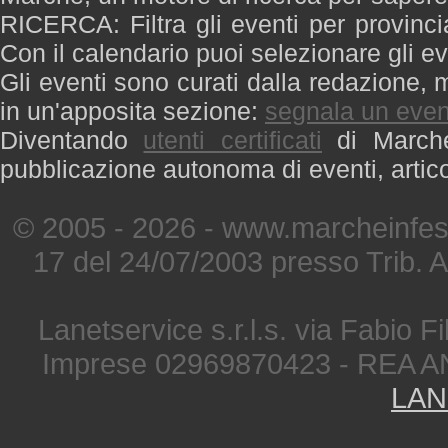
RICERCA: Filtra gli eventi per provinci
Con il calendario puoi selezionare gli ev
Gli eventi sono curati dalla redazione, m
in un'apposita sezione:
segnala un even
Diventando
utenti certificati
di Marche 
pubblicazione autonoma di eventi, artic
© 2005 - 2026 - www.marcheinfest
17 del 24/07/2003 presso Trib. 
Lanetservice s.r.l.s. via Fabio Fi
Imprese 02969870423 - REA A
LAN