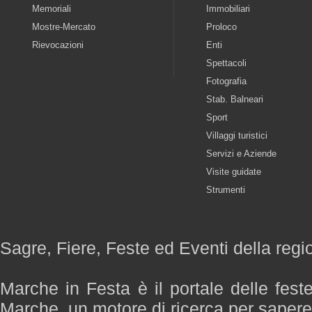
Memoriali
Immobiliari
Mostre-Mercato
Proloco
Rievocazioni
Enti
Spettacoli
Fotografia
Stab. Balneari
Sport
Villaggi turistici
Servizi e Aziende
Visite guidate
Strumenti
Sagre, Fiere, Feste ed Eventi della reg
Marche in Festa è il portale delle fest
Marche, un motore di ricerca per saper