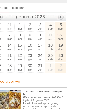
Chiudi il calendario
gennaio 2025
0
31
1
2
3
4
5
n
mar
mer
gio
ven
sab
dom
6
7
8
9
10
11
12
n
mar
mer
gio
ven
sab
dom
3
14
15
16
17
18
19
n
mar
mer
gio
ven
sab
dom
0
21
22
23
24
25
26
n
mar
mer
gio
ven
sab
dom
7
28
29
30
31
1
2
n
mar
mer
gio
ven
sab
dom
celti per voi
Traguardo delle 30 edizioni per
la...
Bianche, rosse o entrambe? Dal 31
luglio al 5 agosto 2026...
Il caldo torrido di questi giorni,
rende ancora più spasmodica