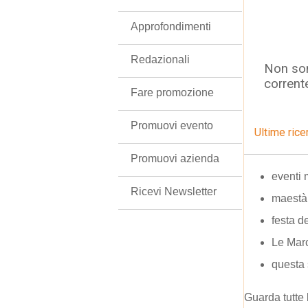
Approfondimenti
Redazionali
Non son
corrent
Fare promozione
Promuovi evento
Ultime rice
Promuovi azienda
eventi
Ricevi Newsletter
maestà 
festa d
Le Marc
questa 
Guarda tutte 