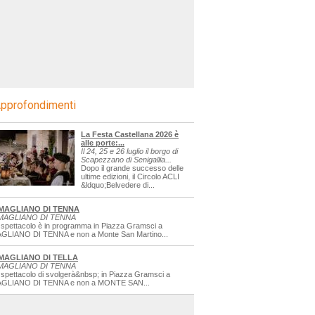
pprofondimenti
La Festa Castellana 2026 è
alle porte:...
Il 24, 25 e 26 luglio il borgo di
Scapezzano di Senigallia...
Dopo il grande successo delle
ultime edizioni, il Circolo ACLI
&ldquo;Belvedere di...
MAGLIANO DI TENNA
MAGLIANO DI TENNA
 spettacolo è in programma in Piazza Gramsci a
GLIANO DI TENNA e non a Monte San Martino...
MAGLIANO DI TELLA
MAGLIANO DI TENNA
 spettacolo di svolgerà&nbsp; in Piazza Gramsci a
GLIANO DI TENNA e non a MONTE SAN...