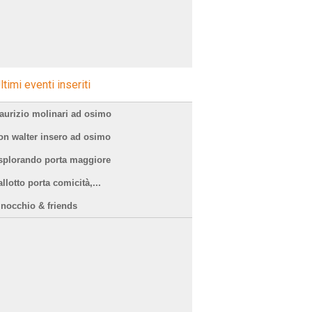
ltimi eventi inseriti
aurizio molinari ad osimo
on walter insero ad osimo
splorando porta maggiore
llotto porta comicità,...
inocchio & friends