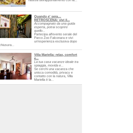
l'attesa dell'appuntamento con la...
Quando e' sera…
RETROSCENA: vivi il...
Accompagnato da una guida
esperta, potrai scoprire
quello...
Partecipa all'evento serale del
Parco Zoo Falconara e vivi
un'esperienza esclusiva dopo
chiusura...
Villa Mariella: relax, comfort
e...
La tua casa vacanze ideale tra
spiaggia, movida e...
Se cerchi una vacanza che
unisca comodità, privacy e
contatto con la natura, Villa
Mariella è la...