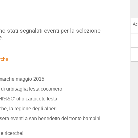
Ac
o stati segnalati eventi per la selezione
e.
rche
 marche maggio 2015
di urbisaglia festa cocomero
ell%5C' olio cartoceto festa
he, la regione degli alberi
sera eventi a san benedetto del tronto bambini
le ricerche!