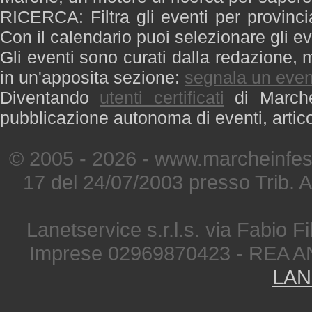
RICERCA: Filtra gli eventi per provinci
Con il calendario puoi selezionare gli ev
Gli eventi sono curati dalla redazione, m
in un'apposita sezione:
segnala un even
Diventando
utenti certificati
di Marche 
pubblicazione autonoma di eventi, artic
© 2005 - 2026 - www.marcheinfest
17 del 24/07/2003 presso Trib. 
Lanetservice s.r.l.s. via Fabio Fi
Imprese 02969870423 - REA A
LAN