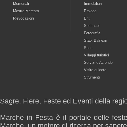
Memoriali
Immobiliari
Mostre-Mercato
Proloco
Rievocazioni
Enti
Spettacoli
Fotografia
Stab. Balneari
Sport
Villaggi turistici
Servizi e Aziende
Visite guidate
Strumenti
Sagre, Fiere, Feste ed Eventi della reg
Marche in Festa è il portale delle fest
Marche, un motore di ricerca per saper