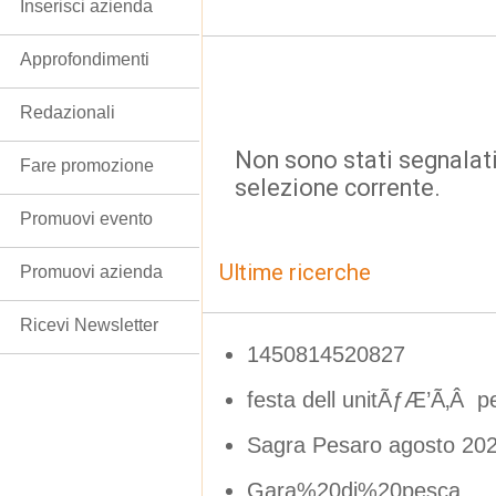
Inserisci azienda
Approfondimenti
Redazionali
Non sono stati segnalati
Fare promozione
selezione corrente.
Promuovi evento
Ultime ricerche
Promuovi azienda
Ricevi Newsletter
1450814520827
festa dell unitÃƒÆ’Ã‚Â 
Sagra Pesaro agosto 20
Gara%20di%20pesca