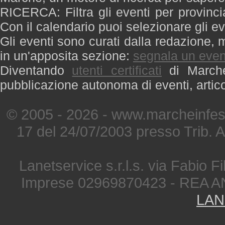
RICERCA: Filtra gli eventi per provinci
Con il calendario puoi selezionare gli ev
Gli eventi sono curati dalla redazione, m
in un'apposita sezione:
segnala un even
Diventando
utenti certificati
di Marche 
pubblicazione autonoma di eventi, artic
© 2005 - 2026 - www.marcheinfest
17 del 24/07/2003 presso Trib. 
Lanetservice s.r.l.s. via Fabio Fi
Imprese 02969870423 - REA A
LAN