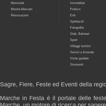
Memoriali
Immobiliari
Mostre-Mercato
Proloco
Rievocazioni
Enti
Spettacoli
Fotografia
Stab. Balneari
Sport
Villaggi turistici
Servizi e Aziende
Visite guidate
Strumenti
Sagre, Fiere, Feste ed Eventi della reg
Marche in Festa è il portale delle fest
Marche, un motore di ricerca per saper