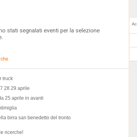
Ac
o stati segnalati eventi per la selezione
e.
rche
 truck
7 28 29 aprile
da 25 aprile in avanti
ntimiglia
ella birra san benedetto del tronto
le ricerche!