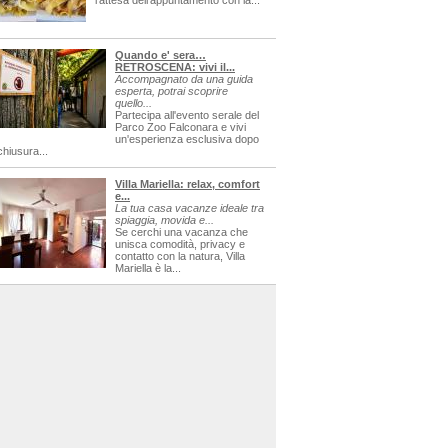
l'attesa dell'appuntamento con la...
Quando e' sera…
RETROSCENA: vivi il...
Accompagnato da una guida
esperta, potrai scoprire
quello...
Partecipa all'evento serale del
Parco Zoo Falconara e vivi
un'esperienza esclusiva dopo
chiusura...
Villa Mariella: relax, comfort
e...
La tua casa vacanze ideale tra
spiaggia, movida e...
Se cerchi una vacanza che
unisca comodità, privacy e
contatto con la natura, Villa
Mariella è la...