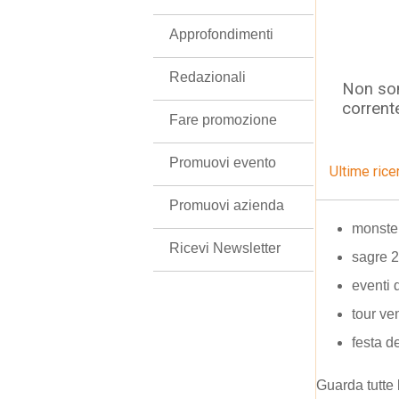
Approfondimenti
Redazionali
Non son
corrent
Fare promozione
Promuovi evento
Ultime rice
Promuovi azienda
monster
Ricevi Newsletter
sagre 2
eventi 
tour ve
festa d
Guarda tutte 