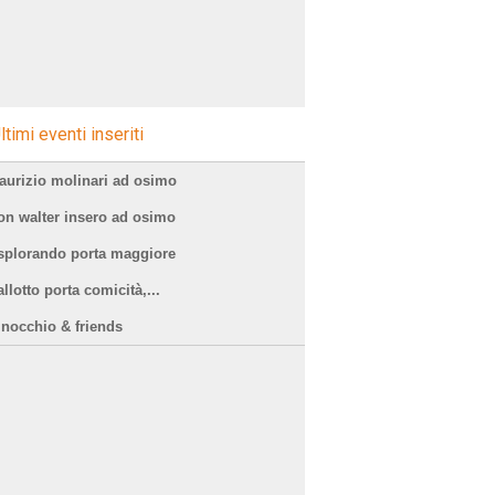
ltimi eventi inseriti
aurizio molinari ad osimo
on walter insero ad osimo
splorando porta maggiore
llotto porta comicità,...
inocchio & friends