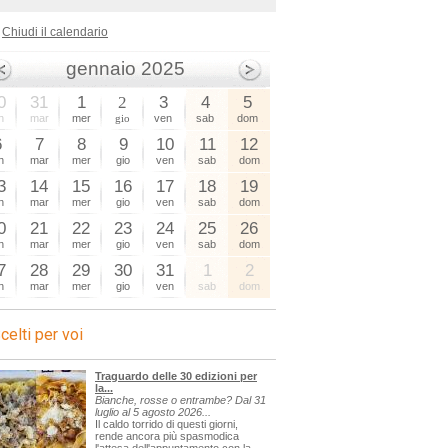
Chiudi il calendario
gennaio 2025
0
31
1
2
3
4
5
n
mar
mer
gio
ven
sab
dom
6
7
8
9
10
11
12
n
mar
mer
gio
ven
sab
dom
3
14
15
16
17
18
19
n
mar
mer
gio
ven
sab
dom
0
21
22
23
24
25
26
n
mar
mer
gio
ven
sab
dom
7
28
29
30
31
1
2
n
mar
mer
gio
ven
sab
dom
celti per voi
Traguardo delle 30 edizioni per
la...
Bianche, rosse o entrambe? Dal 31
luglio al 5 agosto 2026...
Il caldo torrido di questi giorni,
rende ancora più spasmodica