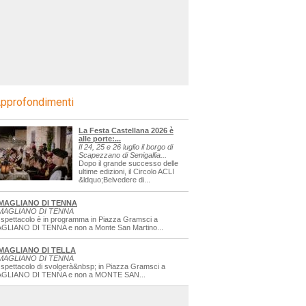
pprofondimenti
La Festa Castellana 2026 è
alle porte:...
Il 24, 25 e 26 luglio il borgo di
Scapezzano di Senigallia...
Dopo il grande successo delle
ultime edizioni, il Circolo ACLI
&ldquo;Belvedere di...
MAGLIANO DI TENNA
MAGLIANO DI TENNA
 spettacolo è in programma in Piazza Gramsci a
GLIANO DI TENNA e non a Monte San Martino...
MAGLIANO DI TELLA
MAGLIANO DI TENNA
 spettacolo di svolgerà&nbsp; in Piazza Gramsci a
GLIANO DI TENNA e non a MONTE SAN...