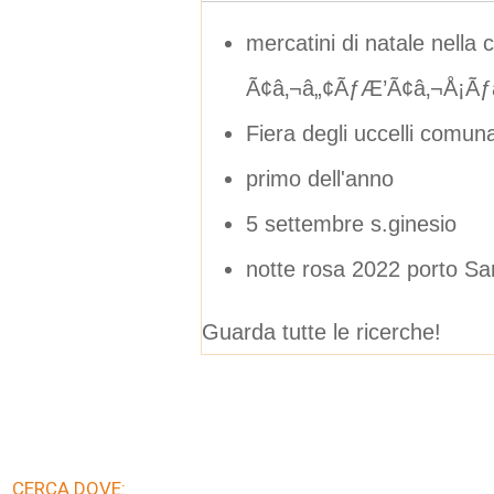
mercatini di natale nell
Ã¢â‚¬â„¢ÃƒÆ’Ã¢â‚¬Å¡Ãƒâ
Fiera degli uccelli comun
primo dell'anno
5 settembre s.ginesio
notte rosa 2022 porto Sa
Guarda tutte le ricerche!
CERCA DOVE: