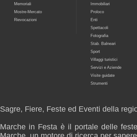
Memoriali
Immobiliari
Mostre-Mercato
Proloco
Rievocazioni
Enti
Spettacoli
Fotografia
Stab. Balneari
Sport
Villaggi turistici
Servizi e Aziende
Visite guidate
Strumenti
Sagre, Fiere, Feste ed Eventi della reg
Marche in Festa è il portale delle fest
Marche, un motore di ricerca per saper