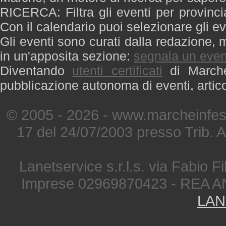
RICERCA: Filtra gli eventi per provinci
Con il calendario puoi selezionare gli ev
Gli eventi sono curati dalla redazione, m
in un'apposita sezione:
segnala un even
Diventando
utenti certificati
di Marche 
pubblicazione autonoma di eventi, artic
© 2005 - 2026 - www.marcheinfest
17 del 24/07/2003 presso Trib. 
Lanetservice s.r.l.s. via Fabio Fi
Imprese 02969870423 - REA A
LAN